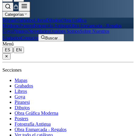
Categorías
Mapas
Grabados
Libros
Dibujos
Obra Gráfica
Moderna
Posters
Fotografía Antigua
Obra Enmarcada - Regalos
Goya
Piranesi
Novedades
Quiénes Somos
Sobre Nuestros
Grabados
Contacto
Buscar
…
Menú
|
ES
EN
✕
Secciones
Mapas
Grabados
Libros
Goya
Piranesi
Dibujos
Obra Gráfica Moderna
Posters
Fotografía Antigua
Obra Enmarcada - Regalos
Ver todo el catálogo