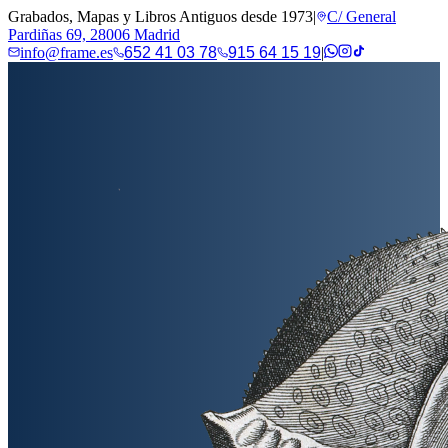
Grabados, Mapas y Libros Antiguos desde 1973
|
C/ General
Pardiñas 69, 28006 Madrid
info@frame.es
652 41 03 78
915 64 15 19
|