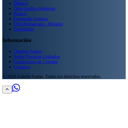
Dibujos
Obra Gráfica Moderna
Posters
Fotografía Antigua
Obra Enmarcada - Regalos
Novedades
Información
Quiénes Somos
Sobre Nuestros Grabados
Condiciones de Compra
Contacto
©
2026
Galería Frame. Todos los derechos reservados.