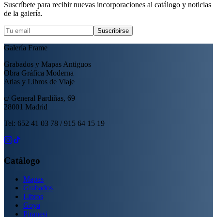
Suscríbete para recibir nuevas incorporaciones al catálogo y noticias
de la galería.
Suscribirse
Galería Frame
Grabados y Mapas Antiguos
Obra Gráfica Moderna
Atlas y Libros de Viaje
c/ General Pardiñas, 69
28001 Madrid
Tel: 652 41 03 78 / 915 64 15 19
Catálogo
Mapas
Grabados
Libros
Goya
Piranesi