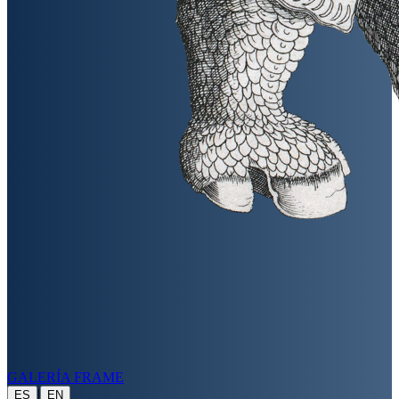
GALERÍA FRAME
|
ES
EN