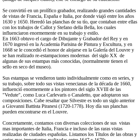
Se convirtió en un prolífico grabador, realizando grandes cantidades
de vistas de Francia, España e Italia, por donde viajó entre los años
1630 y 1650. Heredó las planchas de su tío, que contaban entre ellas
con los trabajos de Callot y Stefano della Bella, los cuales
influenciaron enormemente en su trabajo y estilo.
En 1663 obtuvo el cargo de Dibujante y Grabador del Rey y en
1670 ingresó en la Academia Parisina de Pintura y Escultura, y en
1668 se le concedió el honor de alojarse en la Galería del Louvre y
se han realizado re-estampaciones modernas del siglo XX de
algunas de sus estampas más conocidas, (normalmente tienen el
sello en seco del museo).
Sus estampas se vendieron tanto individualmente como en series, y
su trabajo, sobre todo sus vistas venecianas de la década de 1660,
influenció enormemente a los pintores del siglo XVIII de las
"Vedute", como Luca Carlevaris o Canaletto, que adoptaron sus
composiciones. Cabe resaltar que Silvestre es todo un siglo anterior
a Giovanni Battista Piranesi (1720-1778). Hoy día sus planchas
pueden encontrarse en el Louvre.
Concretamente, contamos con diversas colecciones de sus vistas
mas importantes de Italia, Francia e incluso de las raras vistas
realizadas de ciudades españolas. Listamos los Títulos de las obras y
series mas importantes realizadas entre 1647 y 1670: