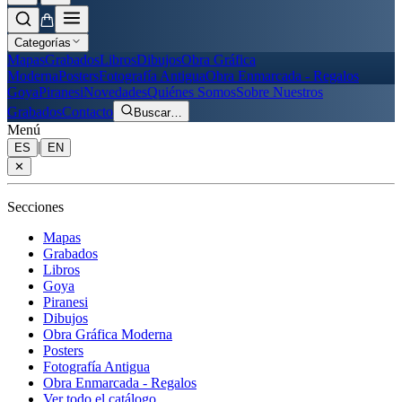
Categorías
Mapas
Grabados
Libros
Dibujos
Obra Gráfica
Moderna
Posters
Fotografía Antigua
Obra Enmarcada - Regalos
Goya
Piranesi
Novedades
Quiénes Somos
Sobre Nuestros
Grabados
Contacto
Buscar
…
Menú
|
ES
EN
✕
Secciones
Mapas
Grabados
Libros
Goya
Piranesi
Dibujos
Obra Gráfica Moderna
Posters
Fotografía Antigua
Obra Enmarcada - Regalos
Ver todo el catálogo