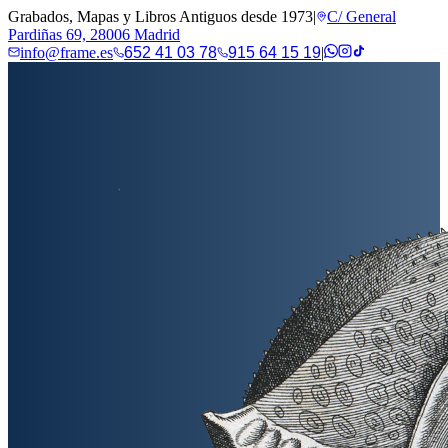
Grabados, Mapas y Libros Antiguos desde 1973
|
C/ General
Pardiñas 69, 28006 Madrid
info@frame.es
652 41 03 78
915 64 15 19
|