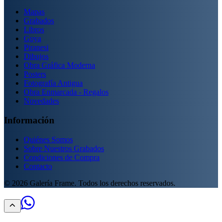
Mapas
Grabados
Libros
Goya
Piranesi
Dibujos
Obra Gráfica Moderna
Posters
Fotografía Antigua
Obra Enmarcada - Regalos
Novedades
Información
Quiénes Somos
Sobre Nuestros Grabados
Condiciones de Compra
Contacto
©
2026
Galería Frame. Todos los derechos reservados.