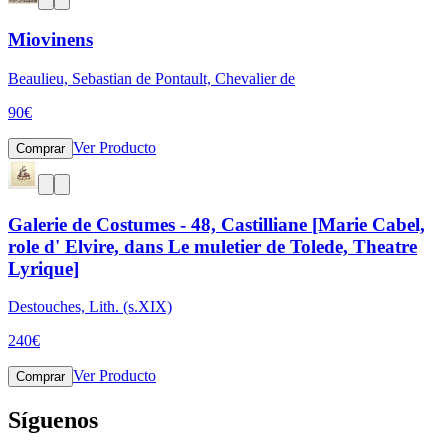
Miovinens
Beaulieu, Sebastian de Pontault, Chevalier de
90
€
Ver Producto
Comprar
Galerie de Costumes - 48, Castilliane [Marie Cabel,
role d' Elvire, dans Le muletier de Tolede, Theatre
Lyrique]
Destouches, Lith. (s.XIX)
240
€
Ver Producto
Comprar
Síguenos