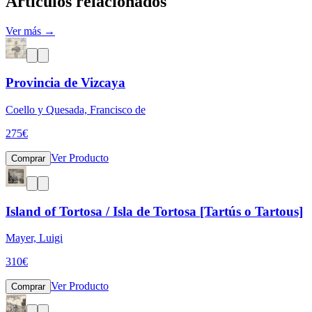
Artículos relacionados
Ver más →
Provincia de Vizcaya
Coello y Quesada, Francisco de
275
€
Ver Producto
Comprar
Island of Tortosa / Isla de Tortosa [Tartús o Tartous]
Mayer, Luigi
310
€
Ver Producto
Comprar