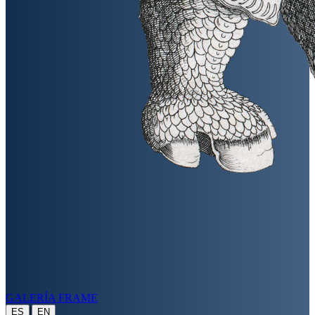
GALERÍA FRAME
|
ES
EN