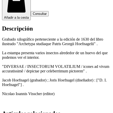
Consultar
Añadir a la cesta
Descripción
Grabado xilográfico perteneciente a la edición de 1630 del libro
ilustrado "Archetypa studiaque Patris Georgii Hoefnagelii" .
La estampa presenta varios insectos alrededor de un huevo del que
podemos ver el interior.
"DIVERSAE / INSECTORUM VOLATILIUM / icones ad vivum
accuratissimè / depictae per celeberrimum pictorem" .
Jacob Hoefnagel (grabador) ; Joris Hoefnagel (diseñador) : ["D. I.
Hoefnagel"] .
Nicolao Ioannis Visscher (editor)