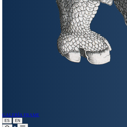
GALERÍA FRAME
|
ES
EN