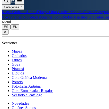
Categorías
Mapas
Grabados
Libros
Dibujos
Obra Gráfica Moderna
Posters
Fotograf
Goya
Piranesi
Novedades
Quiénes Somos
Sobre Nuestros Grabados
Con
Menú
|
ES
EN
✕
Secciones
Mapas
Grabados
Libros
Goya
Piranesi
Dibujos
Obra Gráfica Moderna
Posters
Fotografía Antigua
Obra Enmarcada - Regalos
Ver todo el catálogo
Novedades
Quiénes Somos