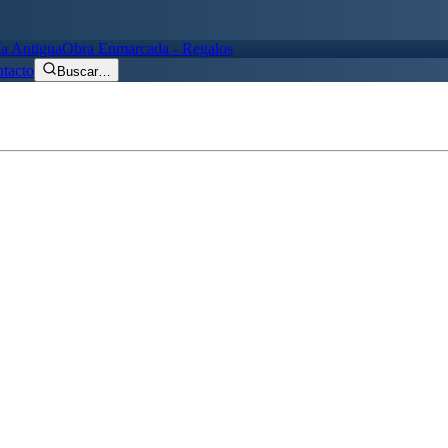
ía Antigua
Obra Enmarcada - Regalos
tacto
Buscar
…