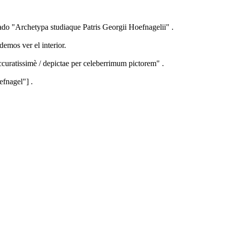
rado "Archetypa studiaque Patris Georgii Hoefnagelii" .
emos ver el interior.
ssimè / depictae per celeberrimum pictorem" .
efnagel"] .