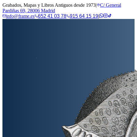
Grabados, Mapas y Libros Antiguos desde 1973
|
C/ General
Pardiñas 69, 28006 Madrid
info@frame.es
652 41 03 78
915 64 15 19
|