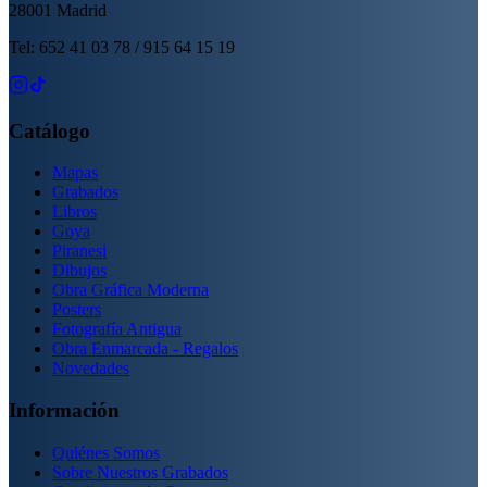
28001 Madrid
Tel: 652 41 03 78 / 915 64 15 19
Catálogo
Mapas
Grabados
Libros
Goya
Piranesi
Dibujos
Obra Gráfica Moderna
Posters
Fotografía Antigua
Obra Enmarcada - Regalos
Novedades
Información
Quiénes Somos
Sobre Nuestros Grabados