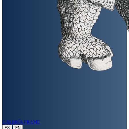
GALERÍA FRAME
|
ES
EN