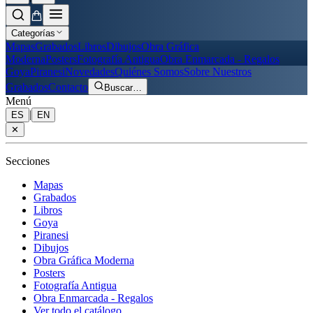
Categorías
Mapas
Grabados
Libros
Dibujos
Obra Gráfica
Moderna
Posters
Fotografía Antigua
Obra Enmarcada - Regalos
Goya
Piranesi
Novedades
Quiénes Somos
Sobre Nuestros
Grabados
Contacto
Buscar
…
Menú
|
ES
EN
✕
Secciones
Mapas
Grabados
Libros
Goya
Piranesi
Dibujos
Obra Gráfica Moderna
Posters
Fotografía Antigua
Obra Enmarcada - Regalos
Ver todo el catálogo