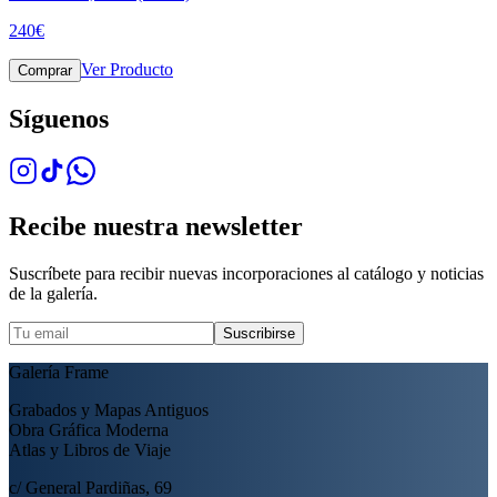
240
€
Ver Producto
Comprar
Síguenos
Recibe nuestra newsletter
Suscríbete para recibir nuevas incorporaciones al catálogo y noticias
de la galería.
Suscribirse
Galería Frame
Grabados y Mapas Antiguos
Obra Gráfica Moderna
Atlas y Libros de Viaje
c/ General Pardiñas, 69