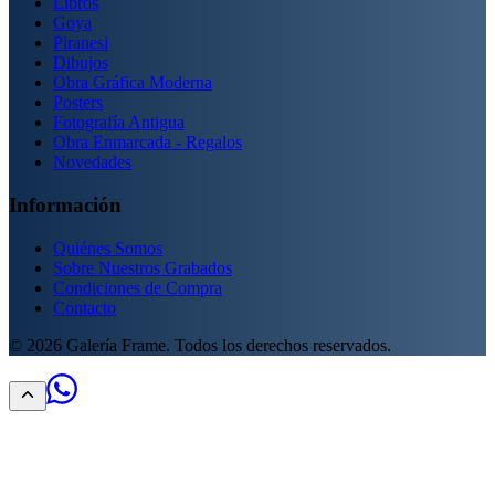
Libros
Goya
Piranesi
Dibujos
Obra Gráfica Moderna
Posters
Fotografía Antigua
Obra Enmarcada - Regalos
Novedades
Información
Quiénes Somos
Sobre Nuestros Grabados
Condiciones de Compra
Contacto
©
2026
Galería Frame. Todos los derechos reservados.