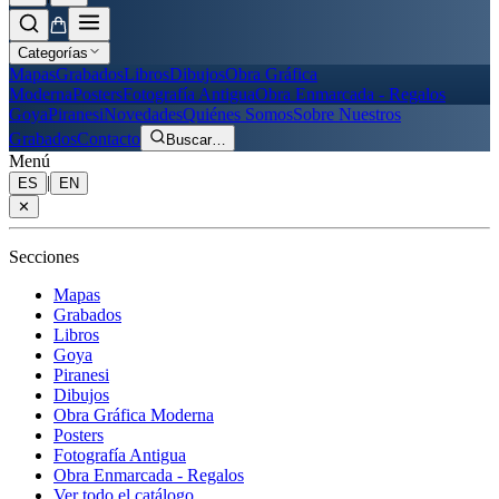
Categorías
Mapas
Grabados
Libros
Dibujos
Obra Gráfica
Moderna
Posters
Fotografía Antigua
Obra Enmarcada - Regalos
Goya
Piranesi
Novedades
Quiénes Somos
Sobre Nuestros
Grabados
Contacto
Buscar
…
Menú
|
ES
EN
✕
Secciones
Mapas
Grabados
Libros
Goya
Piranesi
Dibujos
Obra Gráfica Moderna
Posters
Fotografía Antigua
Obra Enmarcada - Regalos
Ver todo el catálogo