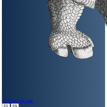
GALERÍA FRAME
|
ES
EN