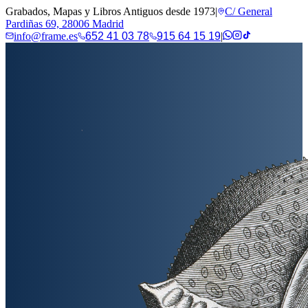
Grabados, Mapas y Libros Antiguos desde 1973
|
C/ General
Pardiñas 69, 28006 Madrid
info@frame.es
652 41 03 78
915 64 15 19
|