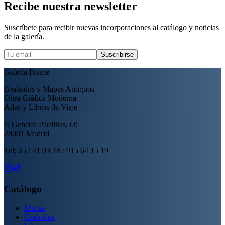
Recibe nuestra newsletter
Suscríbete para recibir nuevas incorporaciones al catálogo y noticias
de la galería.
Suscribirse
Galería Frame
Grabados y Mapas Antiguos
Obra Gráfica Moderna
Atlas y Libros de Viaje
c/ General Pardiñas, 69
28001 Madrid
Tel: 652 41 03 78 / 915 64 15 19
Catálogo
Mapas
Grabados