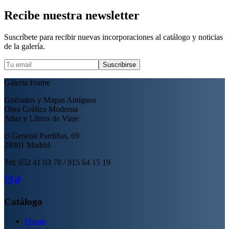
Recibe nuestra newsletter
Suscríbete para recibir nuevas incorporaciones al catálogo y noticias
de la galería.
Suscribirse
Galería Frame
Grabados y Mapas Antiguos
Obra Gráfica Moderna
Atlas y Libros de Viaje
c/ General Pardiñas, 69
28001 Madrid
Tel: 652 41 03 78 / 915 64 15 19
Catálogo
Mapas