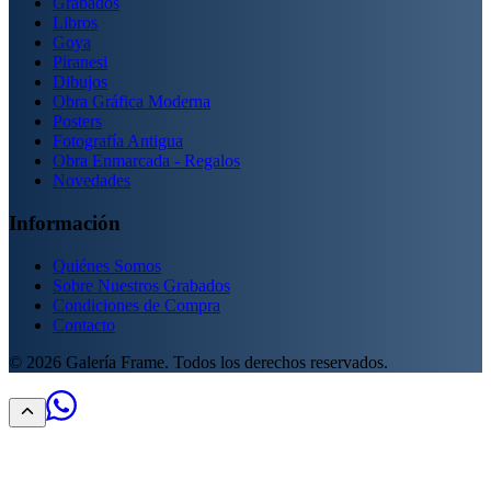
Grabados
Libros
Goya
Piranesi
Dibujos
Obra Gráfica Moderna
Posters
Fotografía Antigua
Obra Enmarcada - Regalos
Novedades
Información
Quiénes Somos
Sobre Nuestros Grabados
Condiciones de Compra
Contacto
©
2026
Galería Frame. Todos los derechos reservados.