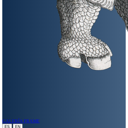
GALERÍA FRAME
|
ES
EN