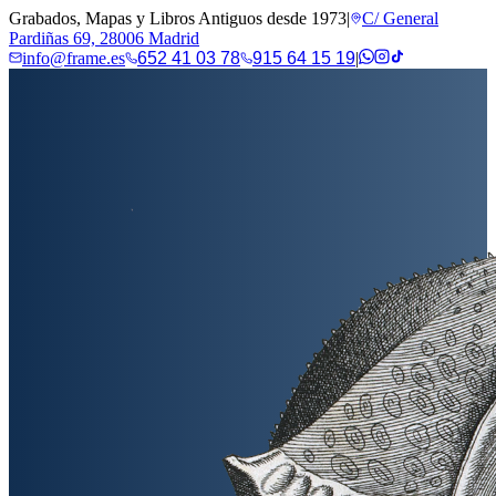
Grabados, Mapas y Libros Antiguos desde 1973
|
C/ General
Pardiñas 69, 28006 Madrid
info@frame.es
652 41 03 78
915 64 15 19
|