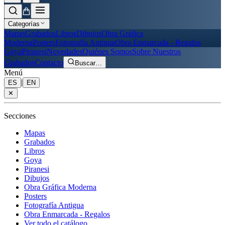
Categorías
Mapas
Grabados
Libros
Dibujos
Obra Gráfica
Moderna
Posters
Fotografía Antigua
Obra Enmarcada - Regalos
Goya
Piranesi
Novedades
Quiénes Somos
Sobre Nuestros
Grabados
Contacto
Buscar
…
Menú
|
ES
EN
✕
Secciones
Mapas
Grabados
Libros
Goya
Piranesi
Dibujos
Obra Gráfica Moderna
Posters
Fotografía Antigua
Obra Enmarcada - Regalos
Ver todo el catálogo