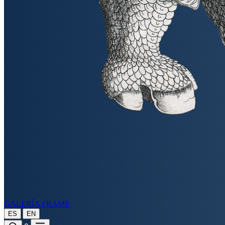
GALERÍA FRAME
|
ES
EN