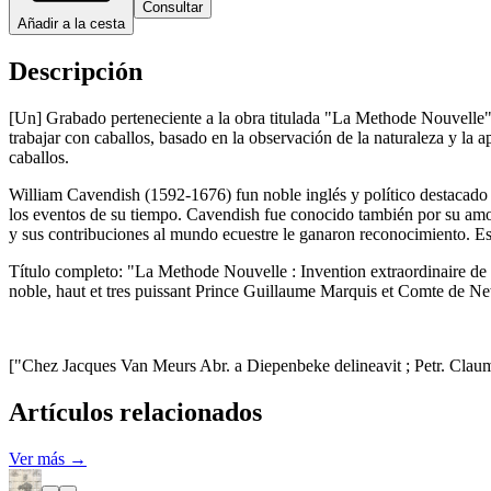
Consultar
Añadir a la cesta
Descripción
[Un] Grabado perteneciente a la obra titulada "La Methode Nouvelle",
trabajar con caballos, basado en la observación de la naturaleza y la a
caballos.
William Cavendish (1592-1676) fun noble inglés y político destacado 
los eventos de su tiempo. Cavendish fue conocido también por su amor 
y sus contribuciones al mundo ecuestre le ganaron reconocimiento. Es r
Título completo: "La Methode Nouvelle : Invention extraordinaire de dress
noble, haut et tres puissant Prince Guillaume Marquis et Comte de Newc
["Chez Jacques Van Meurs Abr. a Diepenbeke delineavit ; Petr. Claume
Artículos relacionados
Ver más →