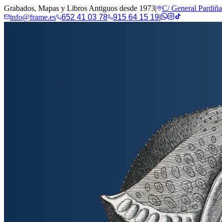
Grabados, Mapas y Libros Antiguos desde 1973
|
C/ General Pardiñ
info@frame.es
652 41 03 78
915 64 15 19
|