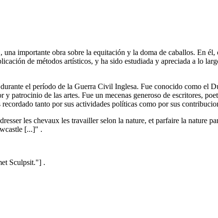
 una importante obra sobre la equitación y la doma de caballos. En él,
plicación de métodos artísticos, y ha sido estudiada y apreciada a lo lar
durante el período de la Guerra Civil Inglesa. Fue conocido como el D
y patrocinio de las artes. Fue un mecenas generoso de escritores, poetas
ecordado tanto por sus actividades políticas como por sus contribucione
er les chevaux les travailler selon la nature, et parfaire la nature par la
astle [...]" .
t Sculpsit."] .