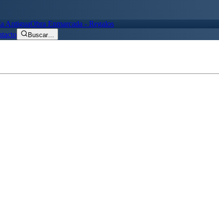
ía Antigua
Obra Enmarcada - Regalos
tacto
Buscar
…