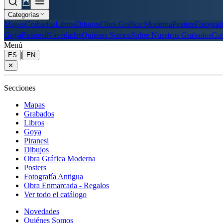
Categorías
Mapas
Grabados
Libros
Dibujos
Obra Gráfica Moderna
Posters
Fotograf
Goya
Piranesi
Novedades
Quiénes Somos
Sobre Nuestros Grabados
Con
Menú
|
ES
EN
✕
Secciones
Mapas
Grabados
Libros
Goya
Piranesi
Dibujos
Obra Gráfica Moderna
Posters
Fotografía Antigua
Obra Enmarcada - Regalos
Ver todo el catálogo
Novedades
Quiénes Somos