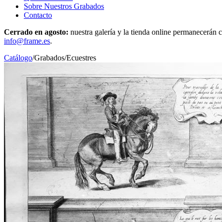
Sobre Nuestros Grabados
Contacto
Cerrado en agosto:
nuestra galería y la tienda online permanecerán c
info@frame.es
.
Catálogo
/
Grabados
/
Ecuestres