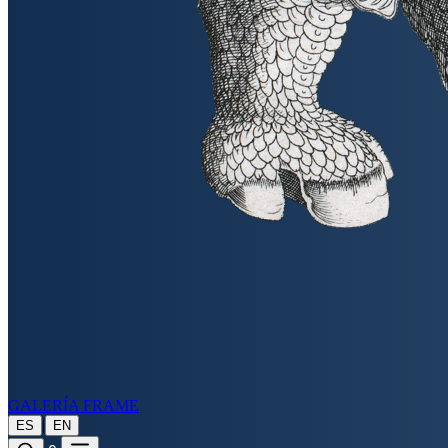
GALERÍA FRAME
|
ES
EN