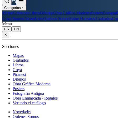
Categorías
Mapas
Grabados
Libros
Dibujos
Obra Gráfica Moderna
Posters
Fotograf
Goya
Piranesi
Novedades
Quiénes Somos
Sobre Nuestros Grabados
Con
Menú
|
ES
EN
✕
Secciones
Mapas
Grabados
Libros
Goya
Piranesi
Dibujos
Obra Gráfica Moderna
Posters
Fotografía Antigua
Obra Enmarcada - Regalos
Ver todo el catálogo
Novedades
Quiénes Somos