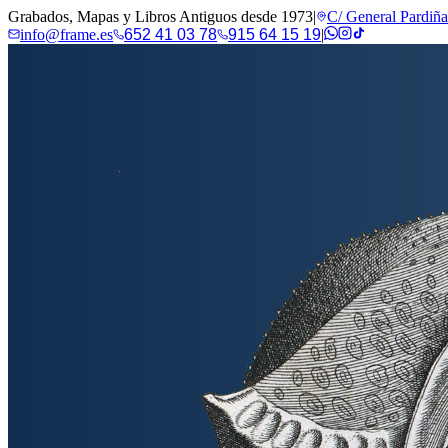
Grabados, Mapas y Libros Antiguos desde 1973
|
C/ General Pardiñ
info@frame.es
652 41 03 78
915 64 15 19
|