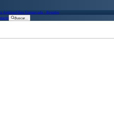
ía Antigua
Obra Enmarcada - Regalos
tacto
Buscar
…