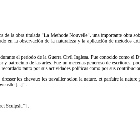
a de la obra titulada "La Methode Nouvelle", una importante obra sob
ado en la observación de la naturaleza y la aplicación de métodos artís
durante el período de la Guerra Civil Inglesa. Fue conocido como el D
y patrocinio de las artes. Fue un mecenas generoso de escritores, poeta
ecordado tanto por sus actividades políticas como por sus contribucione
ser les chevaux les travailler selon la nature, et parfaire la nature par
astle [...]" .
t Sculpsit."] .