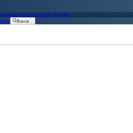
ía Antigua
Obra Enmarcada - Regalos
tacto
Buscar
…