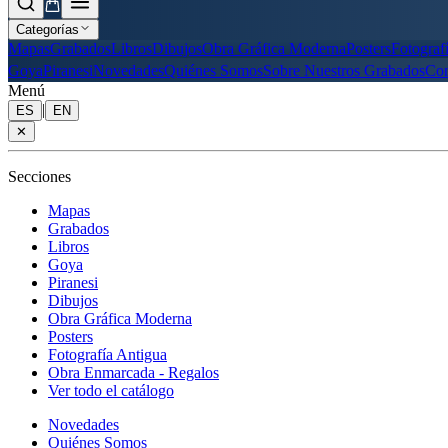
Categorías
Mapas
Grabados
Libros
Dibujos
Obra Gráfica Moderna
Posters
Fotograf
Goya
Piranesi
Novedades
Quiénes Somos
Sobre Nuestros Grabados
Con
Menú
|
ES
EN
✕
Secciones
Mapas
Grabados
Libros
Goya
Piranesi
Dibujos
Obra Gráfica Moderna
Posters
Fotografía Antigua
Obra Enmarcada - Regalos
Ver todo el catálogo
Novedades
Quiénes Somos