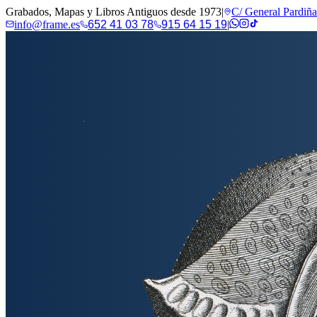
Grabados, Mapas y Libros Antiguos desde 1973
|
C/ General Pardiñ
info@frame.es
652 41 03 78
915 64 15 19
|