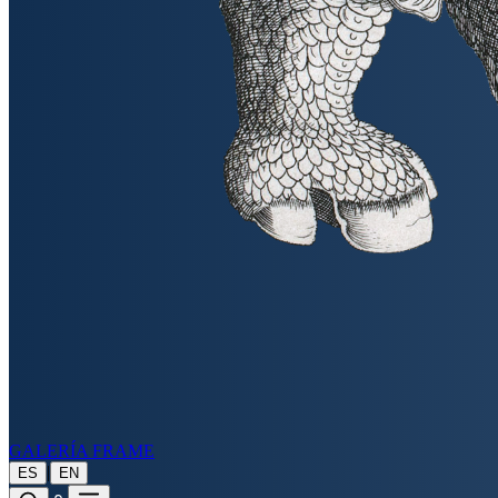
GALERÍA FRAME
|
ES
EN