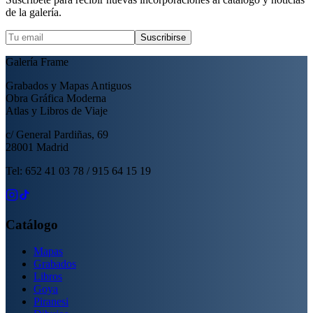
de la galería.
Suscribirse
Galería Frame
Grabados y Mapas Antiguos
Obra Gráfica Moderna
Atlas y Libros de Viaje
c/ General Pardiñas, 69
28001 Madrid
Tel: 652 41 03 78 / 915 64 15 19
Catálogo
Mapas
Grabados
Libros
Goya
Piranesi