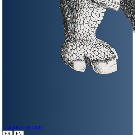
GALERÍA FRAME
|
ES
EN