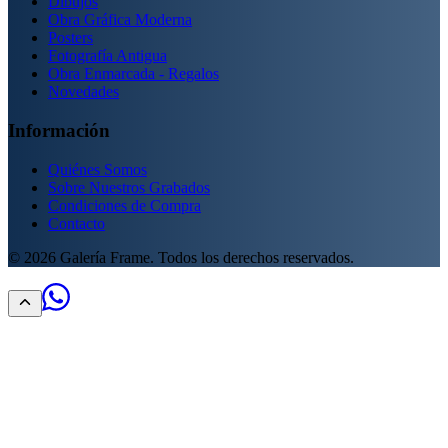
Dibujos
Obra Gráfica Moderna
Posters
Fotografía Antigua
Obra Enmarcada - Regalos
Novedades
Información
Quiénes Somos
Sobre Nuestros Grabados
Condiciones de Compra
Contacto
©
2026
Galería Frame. Todos los derechos reservados.