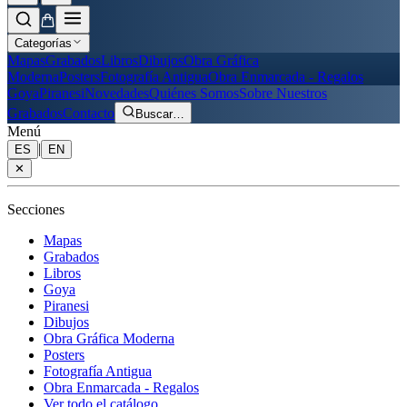
Categorías
Mapas
Grabados
Libros
Dibujos
Obra Gráfica
Moderna
Posters
Fotografía Antigua
Obra Enmarcada - Regalos
Goya
Piranesi
Novedades
Quiénes Somos
Sobre Nuestros
Grabados
Contacto
Buscar
…
Menú
|
ES
EN
✕
Secciones
Mapas
Grabados
Libros
Goya
Piranesi
Dibujos
Obra Gráfica Moderna
Posters
Fotografía Antigua
Obra Enmarcada - Regalos
Ver todo el catálogo