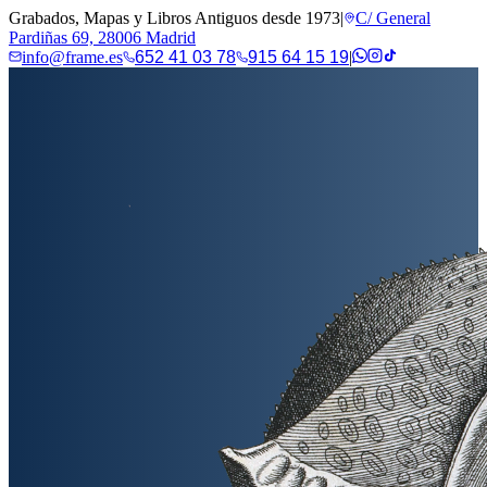
Grabados, Mapas y Libros Antiguos desde 1973
|
C/ General
Pardiñas 69, 28006 Madrid
info@frame.es
652 41 03 78
915 64 15 19
|