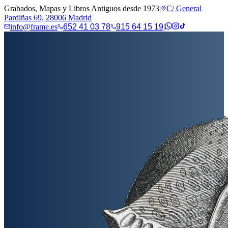
Grabados, Mapas y Libros Antiguos desde 1973
|
C/ General
Pardiñas 69, 28006 Madrid
info@frame.es
652 41 03 78
915 64 15 19
|