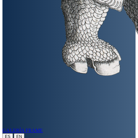
GALERÍA FRAME
|
ES
EN