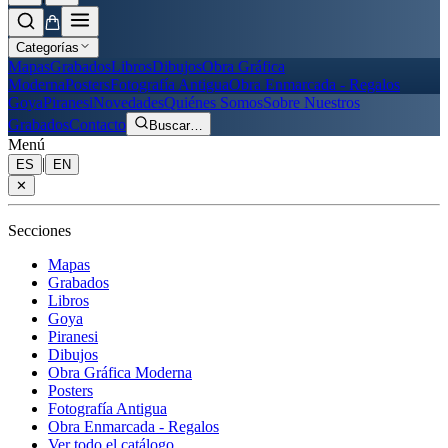
Categorías
Mapas
Grabados
Libros
Dibujos
Obra Gráfica
Moderna
Posters
Fotografía Antigua
Obra Enmarcada - Regalos
Goya
Piranesi
Novedades
Quiénes Somos
Sobre Nuestros
Grabados
Contacto
Buscar
…
Menú
|
ES
EN
✕
Secciones
Mapas
Grabados
Libros
Goya
Piranesi
Dibujos
Obra Gráfica Moderna
Posters
Fotografía Antigua
Obra Enmarcada - Regalos
Ver todo el catálogo