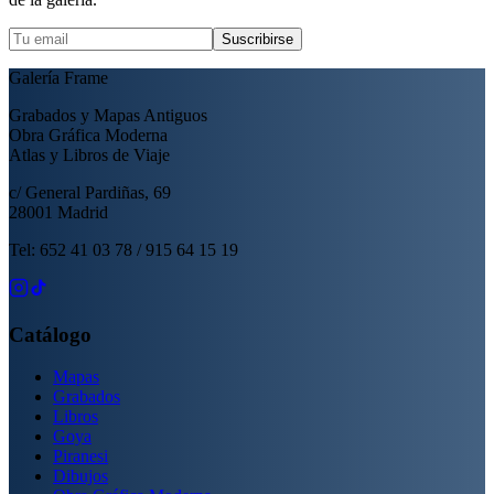
Suscribirse
Galería Frame
Grabados y Mapas Antiguos
Obra Gráfica Moderna
Atlas y Libros de Viaje
c/ General Pardiñas, 69
28001 Madrid
Tel: 652 41 03 78 / 915 64 15 19
Catálogo
Mapas
Grabados
Libros
Goya
Piranesi
Dibujos