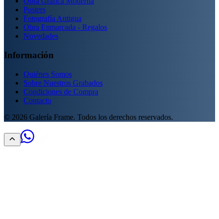
Obra Gráfica Moderna
Posters
Fotografía Antigua
Obra Enmarcada - Regalos
Novedades
Información
Quiénes Somos
Sobre Nuestros Grabados
Condiciones de Compra
Contacto
©
2026
Galería Frame. Todos los derechos reservados.