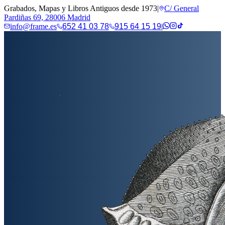
Grabados, Mapas y Libros Antiguos desde 1973
|
C/ General
Pardiñas 69, 28006 Madrid
info@frame.es
652 41 03 78
915 64 15 19
|