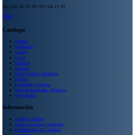
Tel: 652 41 03 78 / 915 64 15 19
Catálogo
Mapas
Grabados
Libros
Goya
Piranesi
Dibujos
Obra Gráfica Moderna
Posters
Fotografía Antigua
Obra Enmarcada - Regalos
Novedades
Información
Quiénes Somos
Sobre Nuestros Grabados
Condiciones de Compra