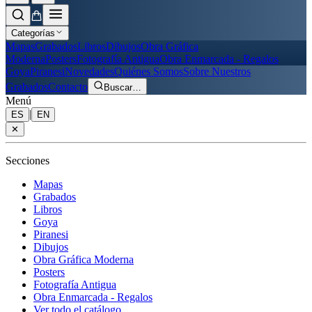
Categorías
Mapas
Grabados
Libros
Dibujos
Obra Gráfica
Moderna
Posters
Fotografía Antigua
Obra Enmarcada - Regalos
Goya
Piranesi
Novedades
Quiénes Somos
Sobre Nuestros
Grabados
Contacto
Buscar
…
Menú
|
ES
EN
✕
Secciones
Mapas
Grabados
Libros
Goya
Piranesi
Dibujos
Obra Gráfica Moderna
Posters
Fotografía Antigua
Obra Enmarcada - Regalos
Ver todo el catálogo