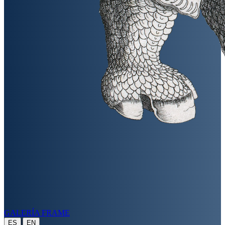
GALERÍA FRAME
|
ES
EN