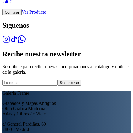
240
€
Ver Producto
Comprar
Síguenos
Recibe nuestra newsletter
Suscríbete para recibir nuevas incorporaciones al catálogo y noticias
de la galería.
Suscribirse
Galería Frame
Grabados y Mapas Antiguos
Obra Gráfica Moderna
Atlas y Libros de Viaje
c/ General Pardiñas, 69
28001 Madrid