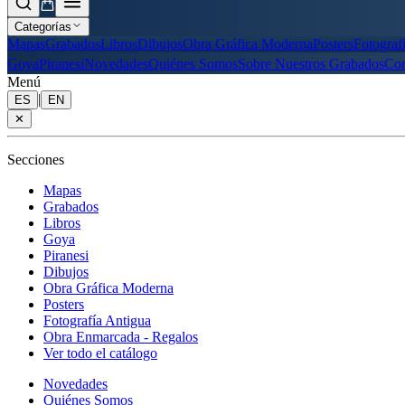
Categorías
Mapas
Grabados
Libros
Dibujos
Obra Gráfica Moderna
Posters
Fotograf
Goya
Piranesi
Novedades
Quiénes Somos
Sobre Nuestros Grabados
Con
Menú
|
ES
EN
✕
Secciones
Mapas
Grabados
Libros
Goya
Piranesi
Dibujos
Obra Gráfica Moderna
Posters
Fotografía Antigua
Obra Enmarcada - Regalos
Ver todo el catálogo
Novedades
Quiénes Somos