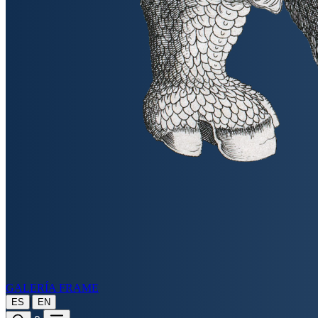
GALERÍA FRAME
|
ES
EN