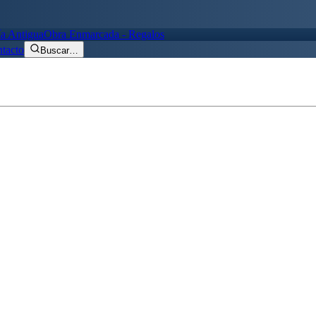
ía Antigua
Obra Enmarcada - Regalos
tacto
Buscar
…