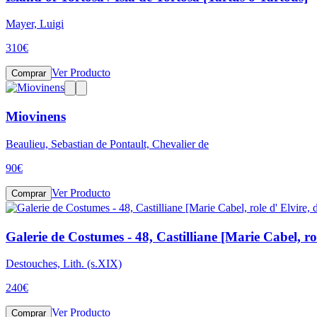
Mayer, Luigi
310
€
Ver Producto
Comprar
Miovinens
Beaulieu, Sebastian de Pontault, Chevalier de
90
€
Ver Producto
Comprar
Galerie de Costumes - 48, Castilliane [Marie Cabel, ro
Destouches, Lith. (s.XIX)
240
€
Ver Producto
Comprar