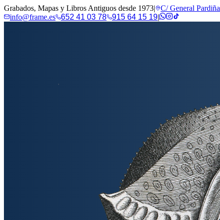
Grabados, Mapas y Libros Antiguos desde 1973
|
C/ General Pardiñ
info@frame.es
652 41 03 78
915 64 15 19
|