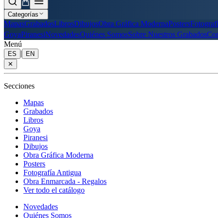
Categorías
Mapas
Grabados
Libros
Dibujos
Obra Gráfica Moderna
Posters
Fotograf
Goya
Piranesi
Novedades
Quiénes Somos
Sobre Nuestros Grabados
Con
Menú
|
ES
EN
✕
Secciones
Mapas
Grabados
Libros
Goya
Piranesi
Dibujos
Obra Gráfica Moderna
Posters
Fotografía Antigua
Obra Enmarcada - Regalos
Ver todo el catálogo
Novedades
Quiénes Somos