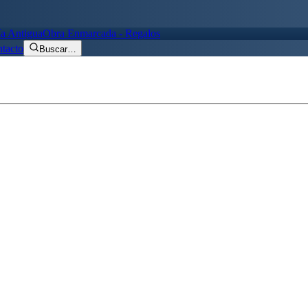
ía Antigua
Obra Enmarcada - Regalos
tacto
Buscar
…