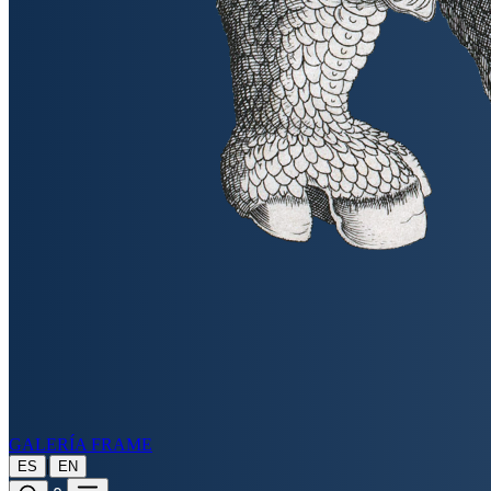
GALERÍA FRAME
|
ES
EN