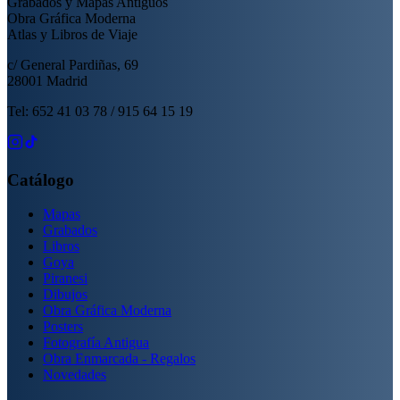
Grabados y Mapas Antiguos
Obra Gráfica Moderna
Atlas y Libros de Viaje
c/ General Pardiñas, 69
28001 Madrid
Tel: 652 41 03 78 / 915 64 15 19
Catálogo
Mapas
Grabados
Libros
Goya
Piranesi
Dibujos
Obra Gráfica Moderna
Posters
Fotografía Antigua
Obra Enmarcada - Regalos
Novedades