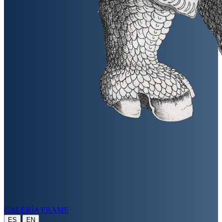
GALERÍA FRAME
|
ES
EN