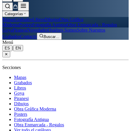
Categorías
Mapas
Grabados
Libros
Dibujos
Obra Gráfica
Moderna
Posters
Fotografía Antigua
Obra Enmarcada - Regalos
Goya
Piranesi
Novedades
Quiénes Somos
Sobre Nuestros
Grabados
Contacto
Buscar
…
Menú
|
ES
EN
✕
Secciones
Mapas
Grabados
Libros
Goya
Piranesi
Dibujos
Obra Gráfica Moderna
Posters
Fotografía Antigua
Obra Enmarcada - Regalos
Ver todo el catálogo