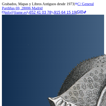
Grabados, Mapas y Libros Antiguos desde 1973
|
C/ General
Pardiñas 69, 28006 Madrid
info@frame.es
652 41 03 78
915 64 15 19
|