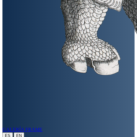
GALERÍA FRAME
|
ES
EN