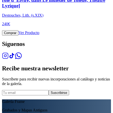
role d' Elvire, dans Le muletier de Tolede, Theatre
Lyrique]
Destouches, Lith. (s.XIX)
240
€
Ver Producto
Comprar
Síguenos
Recibe nuestra newsletter
Suscríbete para recibir nuevas incorporaciones al catálogo y noticias
de la galería.
Suscribirse
Galería Frame
Grabados y Mapas Antiguos