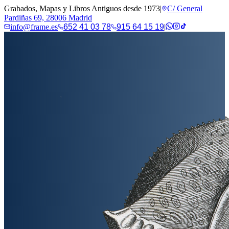
Grabados, Mapas y Libros Antiguos desde 1973
|
C/ General
Pardiñas 69, 28006 Madrid
info@frame.es
652 41 03 78
915 64 15 19
|