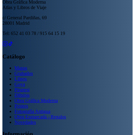
Obra Gráfica Moderna
Atlas y Libros de Viaje
c/ General Pardiñas, 69
28001 Madrid
Tel: 652 41 03 78 / 915 64 15 19
Catálogo
Mapas
Grabados
Libros
Goya
Piranesi
Dibujos
Obra Gráfica Moderna
Posters
Fotografía Antigua
Obra Enmarcada - Regalos
Novedades
Información