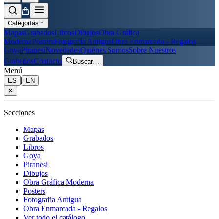
Categorías
Mapas
Grabados
Libros
Dibujos
Obra Gráfica
Moderna
Posters
Fotografía Antigua
Obra Enmarcada - Regalos
Goya
Piranesi
Novedades
Quiénes Somos
Sobre Nuestros
Grabados
Contacto
Buscar
…
Menú
|
ES
EN
✕
Secciones
Mapas
Grabados
Libros
Goya
Piranesi
Dibujos
Obra Gráfica Moderna
Posters
Fotografía Antigua
Obra Enmarcada - Regalos
Ver todo el catálogo