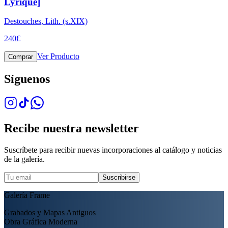
Lyrique]
Destouches, Lith. (s.XIX)
240
€
Ver Producto
Comprar
Síguenos
Recibe nuestra newsletter
Suscríbete para recibir nuevas incorporaciones al catálogo y noticias
de la galería.
Suscribirse
Galería Frame
Grabados y Mapas Antiguos
Obra Gráfica Moderna