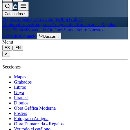
Categorías
Mapas
Grabados
Libros
Dibujos
Obra Gráfica
Moderna
Posters
Fotografía Antigua
Obra Enmarcada - Regalos
Goya
Piranesi
Novedades
Quiénes Somos
Sobre Nuestros
Grabados
Contacto
Buscar
…
Menú
|
ES
EN
✕
Secciones
Mapas
Grabados
Libros
Goya
Piranesi
Dibujos
Obra Gráfica Moderna
Posters
Fotografía Antigua
Obra Enmarcada - Regalos
Ver todo el catálogo