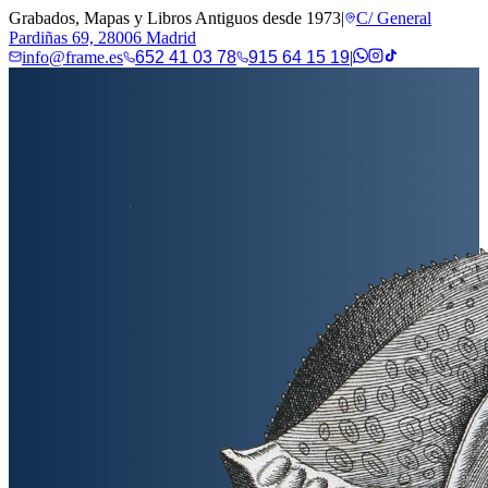
Grabados, Mapas y Libros Antiguos desde 1973
|
C/ General
Pardiñas 69, 28006 Madrid
info@frame.es
652 41 03 78
915 64 15 19
|