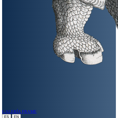
GALERÍA FRAME
|
ES
EN