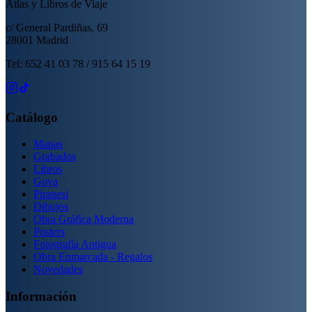
Atlas y Libros de Viaje
c/ General Pardiñas, 69
28001 Madrid
Tel: 652 41 03 78 / 915 64 15 19
Catálogo
Mapas
Grabados
Libros
Goya
Piranesi
Dibujos
Obra Gráfica Moderna
Posters
Fotografía Antigua
Obra Enmarcada - Regalos
Novedades
Información