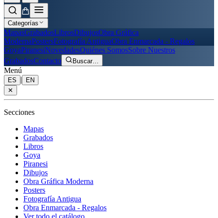
Categorías
Mapas
Grabados
Libros
Dibujos
Obra Gráfica
Moderna
Posters
Fotografía Antigua
Obra Enmarcada - Regalos
Goya
Piranesi
Novedades
Quiénes Somos
Sobre Nuestros
Grabados
Contacto
Buscar
…
Menú
|
ES
EN
✕
Secciones
Mapas
Grabados
Libros
Goya
Piranesi
Dibujos
Obra Gráfica Moderna
Posters
Fotografía Antigua
Obra Enmarcada - Regalos
Ver todo el catálogo