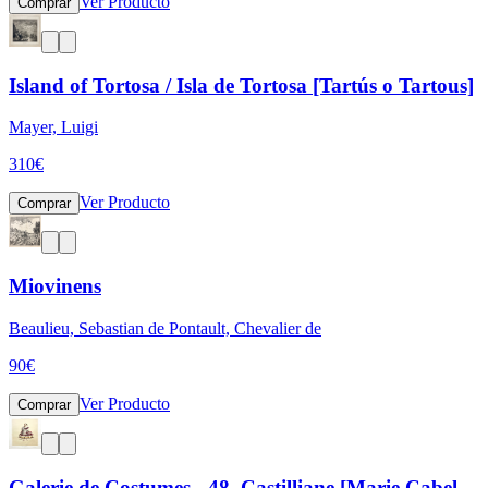
Ver Producto
Comprar
Island of Tortosa / Isla de Tortosa [Tartús o Tartous]
Mayer, Luigi
310
€
Ver Producto
Comprar
Miovinens
Beaulieu, Sebastian de Pontault, Chevalier de
90
€
Ver Producto
Comprar
Galerie de Costumes - 48, Castilliane [Marie Cabel,