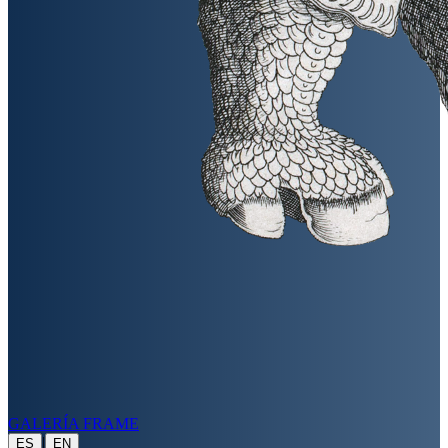
GALERÍA FRAME
|
ES
EN