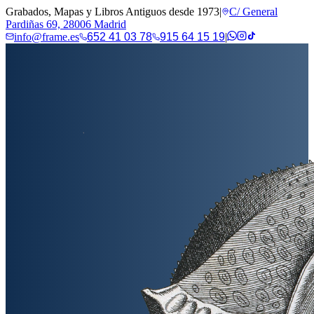
Grabados, Mapas y Libros Antiguos desde 1973
|
C/ General
Pardiñas 69, 28006 Madrid
info@frame.es
652 41 03 78
915 64 15 19
|