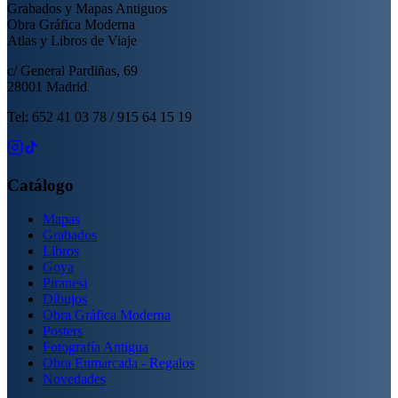
Grabados y Mapas Antiguos
Obra Gráfica Moderna
Atlas y Libros de Viaje
c/ General Pardiñas, 69
28001 Madrid
Tel: 652 41 03 78 / 915 64 15 19
Catálogo
Mapas
Grabados
Libros
Goya
Piranesi
Dibujos
Obra Gráfica Moderna
Posters
Fotografía Antigua
Obra Enmarcada - Regalos
Novedades