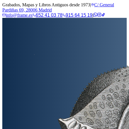
Grabados, Mapas y Libros Antiguos desde 1973
|
C/ General
Pardiñas 69, 28006 Madrid
info@frame.es
652 41 03 78
915 64 15 19
|