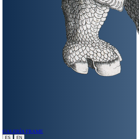
GALERÍA FRAME
|
ES
EN