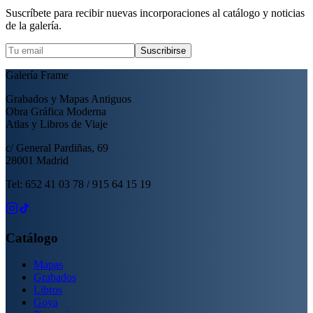
Suscríbete para recibir nuevas incorporaciones al catálogo y noticias
de la galería.
Suscribirse
Galería Frame
Grabados y Mapas Antiguos
Obra Gráfica Moderna
Atlas y Libros de Viaje
c/ General Pardiñas, 69
28001 Madrid
Tel: 652 41 03 78 / 915 64 15 19
Catálogo
Mapas
Grabados
Libros
Goya