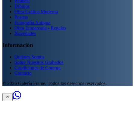
Piranesi
Dibujos
Obra Gráfica Moderna
Posters
Fotografía Antigua
Obra Enmarcada - Regalos
Novedades
Información
Quiénes Somos
Sobre Nuestros Grabados
Condiciones de Compra
Contacto
©
2026
Galería Frame. Todos los derechos reservados.