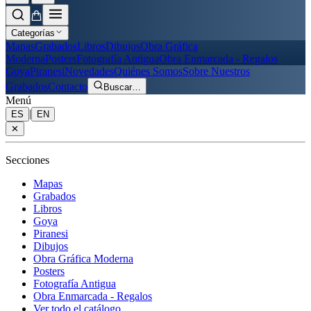
Categorías
Mapas
Grabados
Libros
Dibujos
Obra Gráfica
Moderna
Posters
Fotografía Antigua
Obra Enmarcada - Regalos
Goya
Piranesi
Novedades
Quiénes Somos
Sobre Nuestros
Grabados
Contacto
Buscar
…
Menú
|
ES
EN
✕
Secciones
Mapas
Grabados
Libros
Goya
Piranesi
Dibujos
Obra Gráfica Moderna
Posters
Fotografía Antigua
Obra Enmarcada - Regalos
Ver todo el catálogo