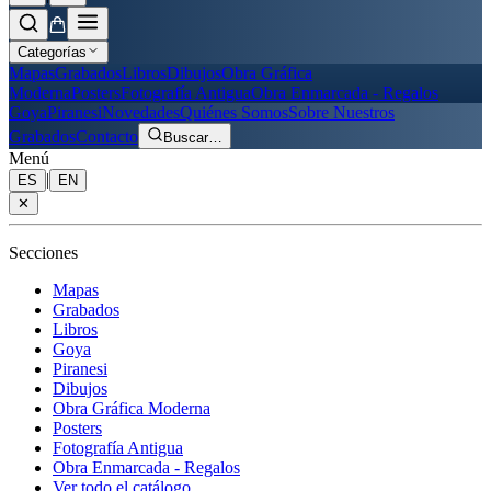
Categorías
Mapas
Grabados
Libros
Dibujos
Obra Gráfica
Moderna
Posters
Fotografía Antigua
Obra Enmarcada - Regalos
Goya
Piranesi
Novedades
Quiénes Somos
Sobre Nuestros
Grabados
Contacto
Buscar
…
Menú
|
ES
EN
✕
Secciones
Mapas
Grabados
Libros
Goya
Piranesi
Dibujos
Obra Gráfica Moderna
Posters
Fotografía Antigua
Obra Enmarcada - Regalos
Ver todo el catálogo