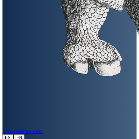
GALERÍA FRAME
|
ES
EN