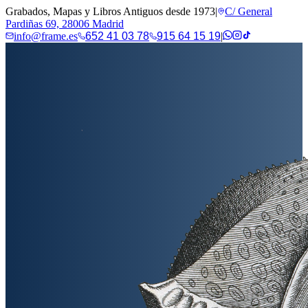
Grabados, Mapas y Libros Antiguos desde 1973
|
C/ General
Pardiñas 69, 28006 Madrid
info@frame.es
652 41 03 78
915 64 15 19
|