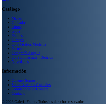
Catálogo
Mapas
Grabados
Libros
Goya
Piranesi
Dibujos
Obra Gráfica Moderna
Posters
Fotografía Antigua
Obra Enmarcada - Regalos
Novedades
Información
Quiénes Somos
Sobre Nuestros Grabados
Condiciones de Compra
Contacto
©
2026
Galería Frame. Todos los derechos reservados.