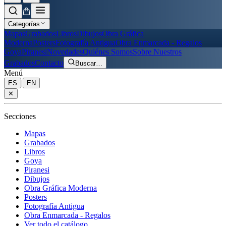
Categorías
Mapas
Grabados
Libros
Dibujos
Obra Gráfica
Moderna
Posters
Fotografía Antigua
Obra Enmarcada - Regalos
Goya
Piranesi
Novedades
Quiénes Somos
Sobre Nuestros
Grabados
Contacto
Buscar
…
Menú
|
ES
EN
✕
Secciones
Mapas
Grabados
Libros
Goya
Piranesi
Dibujos
Obra Gráfica Moderna
Posters
Fotografía Antigua
Obra Enmarcada - Regalos
Ver todo el catálogo