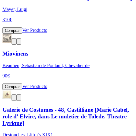
Mayer, Luigi
310
€
Ver Producto
Comprar
Miovinens
Beaulieu, Sebastian de Pontault, Chevalier de
90
€
Ver Producto
Comprar
Galerie de Costumes - 48, Castilliane [Marie Cabel,
role d' Elvire, dans Le muletier de Tolede, Theatre
Lyrique]
Destouches, Lith. (s.XIX)