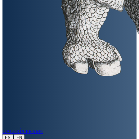
GALERÍA FRAME
|
ES
EN