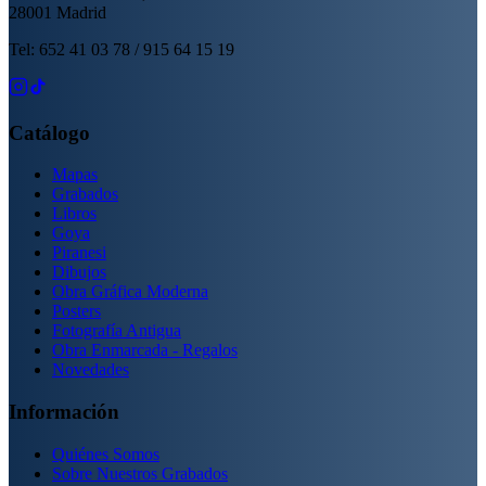
28001 Madrid
Tel: 652 41 03 78 / 915 64 15 19
Catálogo
Mapas
Grabados
Libros
Goya
Piranesi
Dibujos
Obra Gráfica Moderna
Posters
Fotografía Antigua
Obra Enmarcada - Regalos
Novedades
Información
Quiénes Somos
Sobre Nuestros Grabados