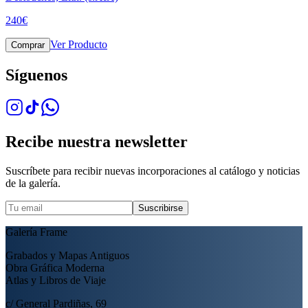
240
€
Ver Producto
Comprar
Síguenos
Recibe nuestra newsletter
Suscríbete para recibir nuevas incorporaciones al catálogo y noticias
de la galería.
Suscribirse
Galería Frame
Grabados y Mapas Antiguos
Obra Gráfica Moderna
Atlas y Libros de Viaje
c/ General Pardiñas, 69