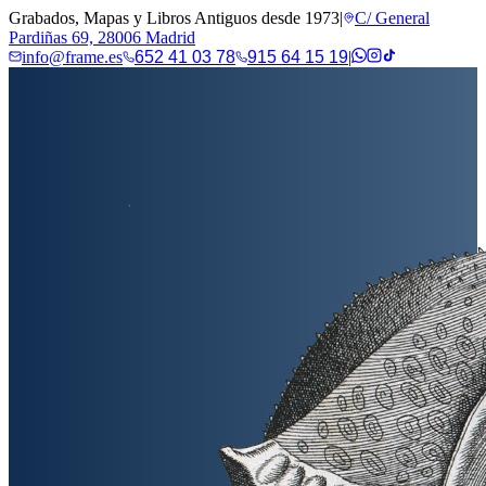
Grabados, Mapas y Libros Antiguos desde 1973
|
C/ General
Pardiñas 69, 28006 Madrid
info@frame.es
652 41 03 78
915 64 15 19
|