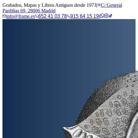
Grabados, Mapas y Libros Antiguos desde 1973
|
C/ General
Pardiñas 69, 28006 Madrid
info@frame.es
652 41 03 78
915 64 15 19
|