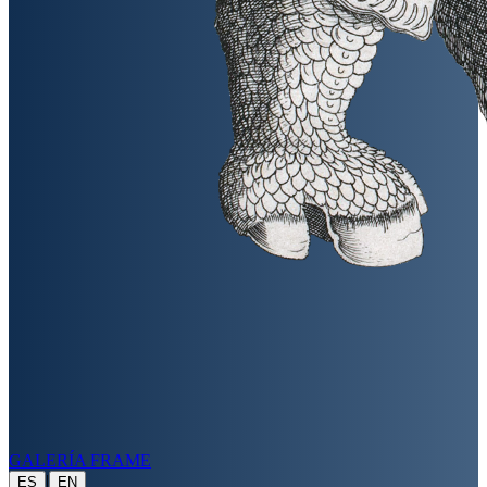
GALERÍA FRAME
|
ES
EN