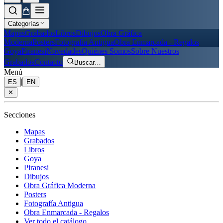
Categorías
Mapas
Grabados
Libros
Dibujos
Obra Gráfica
Moderna
Posters
Fotografía Antigua
Obra Enmarcada - Regalos
Goya
Piranesi
Novedades
Quiénes Somos
Sobre Nuestros
Grabados
Contacto
Buscar
…
Menú
|
ES
EN
✕
Secciones
Mapas
Grabados
Libros
Goya
Piranesi
Dibujos
Obra Gráfica Moderna
Posters
Fotografía Antigua
Obra Enmarcada - Regalos
Ver todo el catálogo