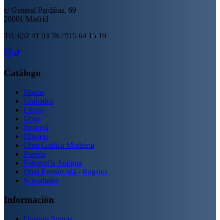
c/ General Pardiñas, 69
28001 Madrid
Tel: 652 41 03 78 / 915 64 15 19
Catálogo
Mapas
Grabados
Libros
Goya
Piranesi
Dibujos
Obra Gráfica Moderna
Posters
Fotografía Antigua
Obra Enmarcada - Regalos
Novedades
Información
Quiénes Somos