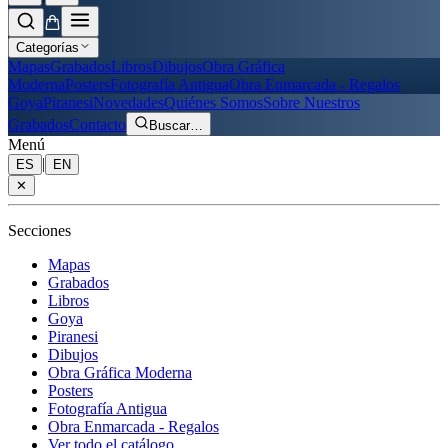
Categorías
Mapas
Grabados
Libros
Dibujos
Obra Gráfica
Moderna
Posters
Fotografía Antigua
Obra Enmarcada - Regalos
Goya
Piranesi
Novedades
Quiénes Somos
Sobre Nuestros
Grabados
Contacto
Buscar
…
Menú
|
ES
EN
✕
Secciones
Mapas
Grabados
Libros
Goya
Piranesi
Dibujos
Obra Gráfica Moderna
Posters
Fotografía Antigua
Obra Enmarcada - Regalos
Ver todo el catálogo