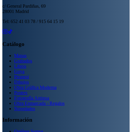
c/ General Pardiñas, 69
28001 Madrid
Tel: 652 41 03 78 / 915 64 15 19
Catálogo
Mapas
Grabados
Libros
Goya
Piranesi
Dibujos
Obra Gráfica Moderna
Posters
Fotografía Antigua
Obra Enmarcada - Regalos
Novedades
Información
Quiénes Somos