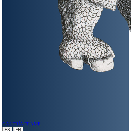
GALERÍA FRAME
|
ES
EN