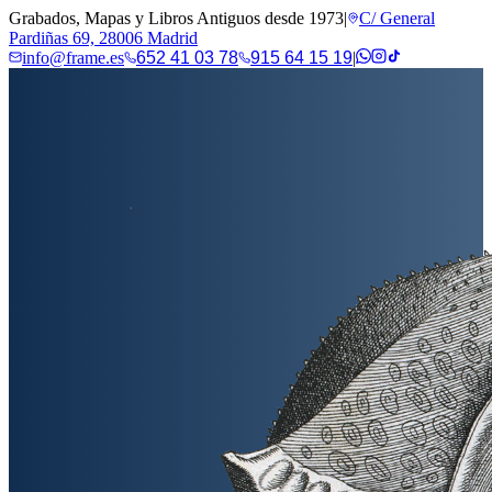
Grabados, Mapas y Libros Antiguos desde 1973
|
C/ General
Pardiñas 69, 28006 Madrid
info@frame.es
652 41 03 78
915 64 15 19
|