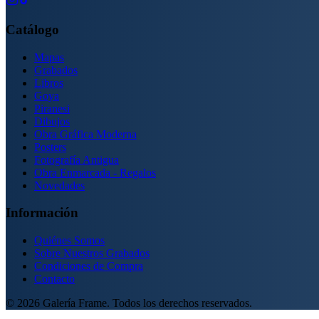
Catálogo
Mapas
Grabados
Libros
Goya
Piranesi
Dibujos
Obra Gráfica Moderna
Posters
Fotografía Antigua
Obra Enmarcada - Regalos
Novedades
Información
Quiénes Somos
Sobre Nuestros Grabados
Condiciones de Compra
Contacto
©
2026
Galería Frame. Todos los derechos reservados.