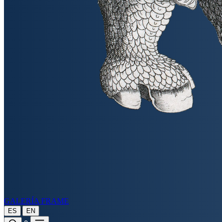
GALERÍA FRAME
|
ES
EN