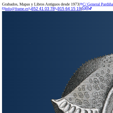
Grabados, Mapas y Libros Antiguos desde 1973
|
C/ General Pardiñ
info@frame.es
652 41 03 78
915 64 15 19
|