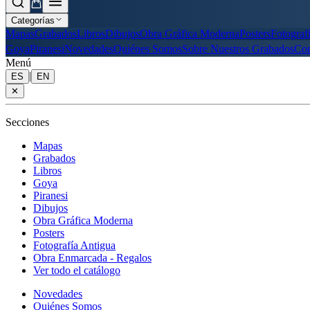
Categorías
Mapas
Grabados
Libros
Dibujos
Obra Gráfica Moderna
Posters
Fotograf
Goya
Piranesi
Novedades
Quiénes Somos
Sobre Nuestros Grabados
Con
Menú
|
ES
EN
✕
Secciones
Mapas
Grabados
Libros
Goya
Piranesi
Dibujos
Obra Gráfica Moderna
Posters
Fotografía Antigua
Obra Enmarcada - Regalos
Ver todo el catálogo
Novedades
Quiénes Somos