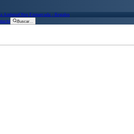
ía Antigua
Obra Enmarcada - Regalos
tacto
Buscar
…