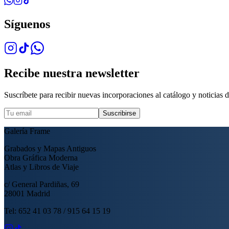
Síguenos
Recibe nuestra newsletter
Suscríbete para recibir nuevas incorporaciones al catálogo y noticias de
Suscribirse
Galería Frame
Grabados y Mapas Antiguos
Obra Gráfica Moderna
Atlas y Libros de Viaje
c/ General Pardiñas, 69
28001 Madrid
Tel: 652 41 03 78 / 915 64 15 19