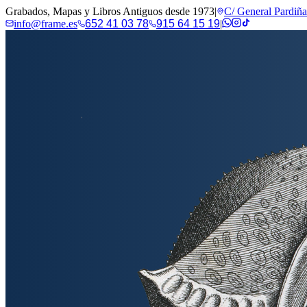
Grabados, Mapas y Libros Antiguos desde 1973
|
C/ General Pardiñ
info@frame.es
652 41 03 78
915 64 15 19
|