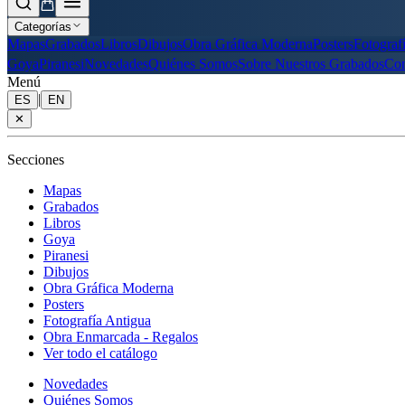
Categorías
Mapas
Grabados
Libros
Dibujos
Obra Gráfica Moderna
Posters
Fotograf
Goya
Piranesi
Novedades
Quiénes Somos
Sobre Nuestros Grabados
Con
Menú
|
ES
EN
✕
Secciones
Mapas
Grabados
Libros
Goya
Piranesi
Dibujos
Obra Gráfica Moderna
Posters
Fotografía Antigua
Obra Enmarcada - Regalos
Ver todo el catálogo
Novedades
Quiénes Somos