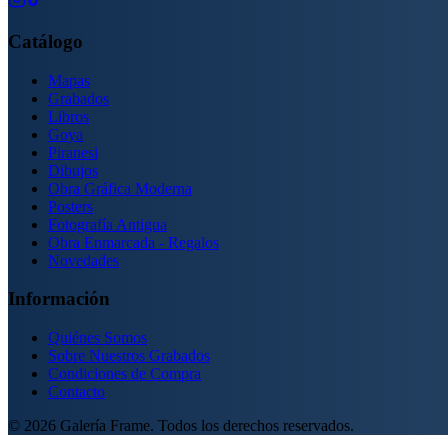
Catálogo
Mapas
Grabados
Libros
Goya
Piranesi
Dibujos
Obra Gráfica Moderna
Posters
Fotografía Antigua
Obra Enmarcada - Regalos
Novedades
Información
Quiénes Somos
Sobre Nuestros Grabados
Condiciones de Compra
Contacto
©
2026
Galería Frame. Todos los derechos reservados.