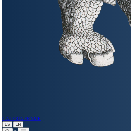
GALERÍA FRAME
|
ES
EN