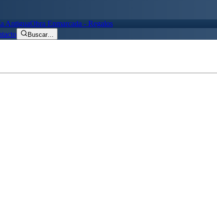
ía Antigua
Obra Enmarcada - Regalos
tacto
Buscar
…