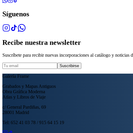
Síguenos
Recibe nuestra newsletter
Suscríbete para recibir nuevas incorporaciones al catálogo y noticias de
Suscribirse
Galería Frame
Grabados y Mapas Antiguos
Obra Gráfica Moderna
Atlas y Libros de Viaje
c/ General Pardiñas, 69
28001 Madrid
Tel: 652 41 03 78 / 915 64 15 19