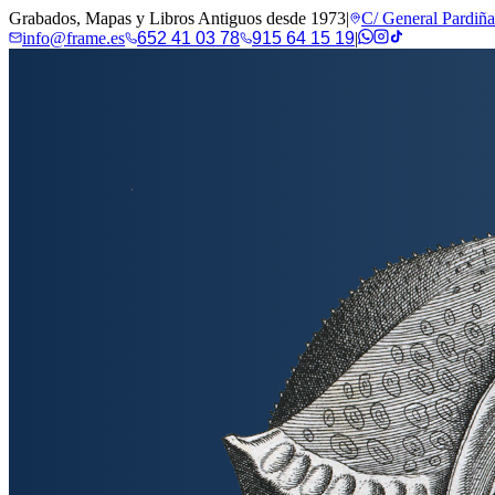
Grabados, Mapas y Libros Antiguos desde 1973
|
C/ General Pardiñ
info@frame.es
652 41 03 78
915 64 15 19
|