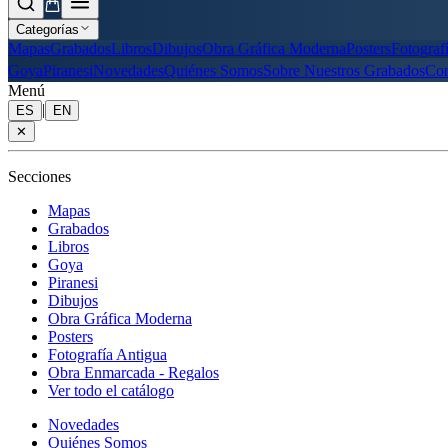
Categorías
Mapas
Grabados
Libros
Dibujos
Obra Gráfica Moderna
Posters
Fotograf
Goya
Piranesi
Novedades
Quiénes Somos
Sobre Nuestros Grabados
Con
Menú
|
ES
EN
✕
Secciones
Mapas
Grabados
Libros
Goya
Piranesi
Dibujos
Obra Gráfica Moderna
Posters
Fotografía Antigua
Obra Enmarcada - Regalos
Ver todo el catálogo
Novedades
Quiénes Somos