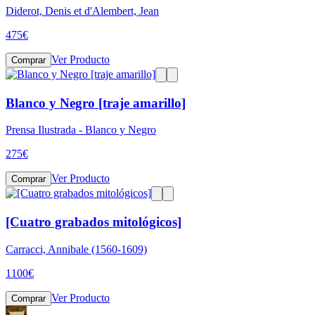
Diderot, Denis et d'Alembert, Jean
475
€
Ver Producto
Comprar
Blanco y Negro [traje amarillo]
Prensa Ilustrada - Blanco y Negro
275
€
Ver Producto
Comprar
[Cuatro grabados mitológicos]
Carracci, Annibale (1560-1609)
1100
€
Ver Producto
Comprar