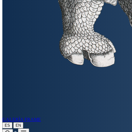
GALERÍA FRAME
|
ES
EN