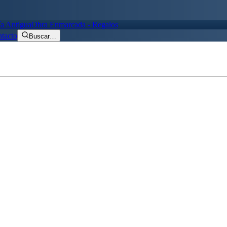
ía Antigua
Obra Enmarcada - Regalos
tacto
Buscar
…