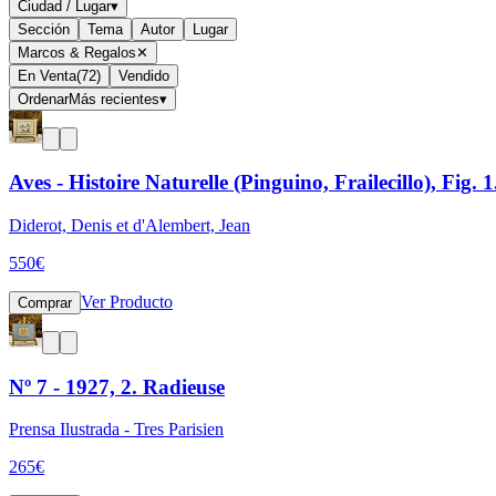
Ciudad / Lugar
▾
Sección
Tema
Autor
Lugar
Marcos & Regalos
✕
En Venta
(
72
)
Vendido
Ordenar
Más recientes
▾
Aves - Histoire Naturelle (Pinguino, Frailecillo), Fig.
Diderot, Denis et d'Alembert, Jean
550
€
Ver Producto
Comprar
Nº 7 - 1927, 2. Radieuse
Prensa Ilustrada - Tres Parisien
265
€