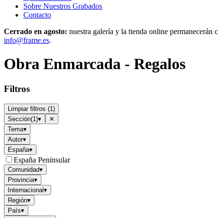
Sobre Nuestros Grabados
Contacto
Cerrado en agosto:
nuestra galería y la tienda online permanecerán c
info@frame.es
.
Obra Enmarcada - Regalos
Filtros
Limpiar filtros
(
1
)
Sección
(
1
)
▾
✕
Tema
▾
Autor
▾
España
▾
España Peninsular
Comunidad
▾
Provincia
▾
Internacional
▾
Región
▾
País
▾