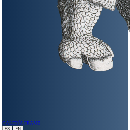
GALERÍA FRAME
|
ES
EN