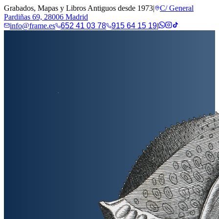
Grabados, Mapas y Libros Antiguos desde 1973
|
C/ General
Pardiñas 69, 28006 Madrid
info@frame.es
652 41 03 78
915 64 15 19
|