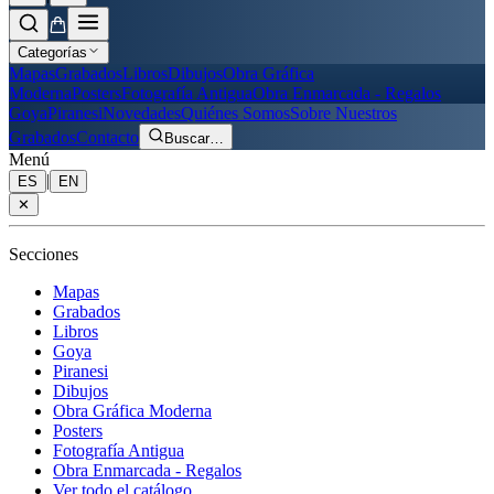
Categorías
Mapas
Grabados
Libros
Dibujos
Obra Gráfica
Moderna
Posters
Fotografía Antigua
Obra Enmarcada - Regalos
Goya
Piranesi
Novedades
Quiénes Somos
Sobre Nuestros
Grabados
Contacto
Buscar
…
Menú
|
ES
EN
✕
Secciones
Mapas
Grabados
Libros
Goya
Piranesi
Dibujos
Obra Gráfica Moderna
Posters
Fotografía Antigua
Obra Enmarcada - Regalos
Ver todo el catálogo