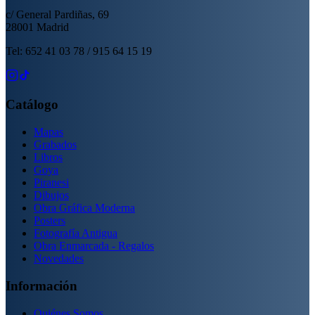
c/ General Pardiñas, 69
28001 Madrid
Tel: 652 41 03 78 / 915 64 15 19
Catálogo
Mapas
Grabados
Libros
Goya
Piranesi
Dibujos
Obra Gráfica Moderna
Posters
Fotografía Antigua
Obra Enmarcada - Regalos
Novedades
Información
Quiénes Somos