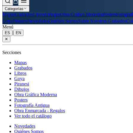
Categorías
Mapas
Grabados
Libros
Dibujos
Obra Gráfica Moderna
Posters
Fotograf
Goya
Piranesi
Novedades
Quiénes Somos
Sobre Nuestros Grabados
Con
Menú
|
ES
EN
✕
Secciones
Mapas
Grabados
Libros
Goya
Piranesi
Dibujos
Obra Gráfica Moderna
Posters
Fotografía Antigua
Obra Enmarcada - Regalos
Ver todo el catálogo
Novedades
Quiénes Somos