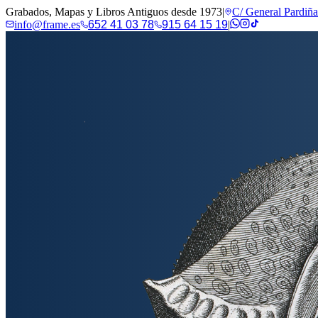
Grabados, Mapas y Libros Antiguos desde 1973
|
C/ General Pardiñ
info@frame.es
652 41 03 78
915 64 15 19
|