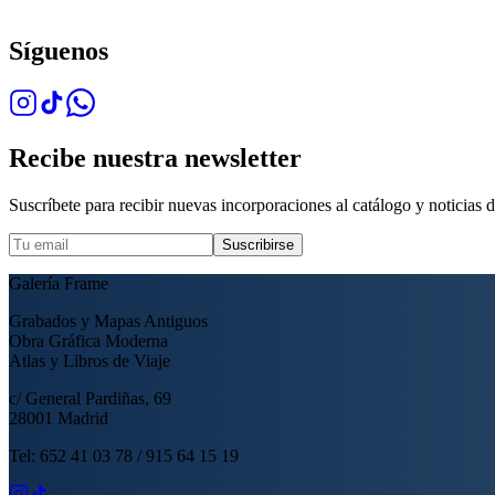
Síguenos
Recibe nuestra newsletter
Suscríbete para recibir nuevas incorporaciones al catálogo y noticias de
Suscribirse
Galería Frame
Grabados y Mapas Antiguos
Obra Gráfica Moderna
Atlas y Libros de Viaje
c/ General Pardiñas, 69
28001 Madrid
Tel: 652 41 03 78 / 915 64 15 19