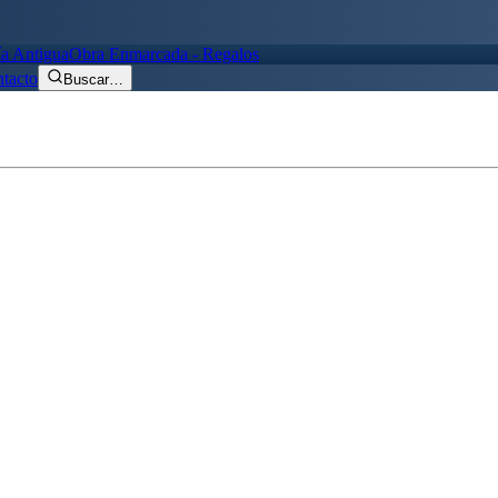
ía Antigua
Obra Enmarcada - Regalos
tacto
Buscar
…