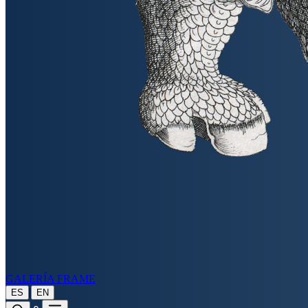
GALERÍA FRAME
|
ES
EN