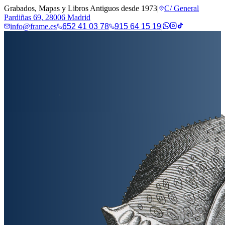
Grabados, Mapas y Libros Antiguos desde 1973
|
C/ General
Pardiñas 69, 28006 Madrid
info@frame.es
652 41 03 78
915 64 15 19
|