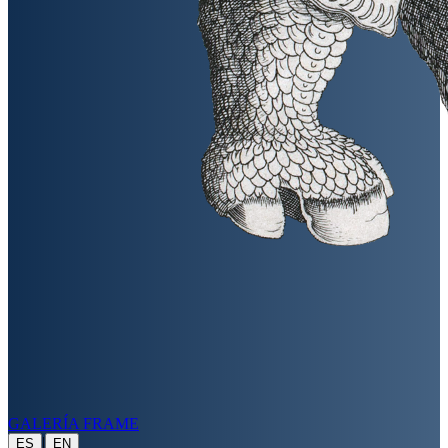
GALERÍA FRAME
|
ES
EN