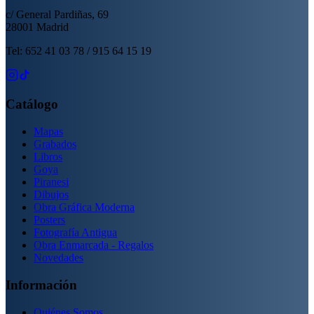
c/ General Pardiñas, 69
28001 Madrid
Tel: 652 41 03 78 / 915 64 15 19
Catálogo
Mapas
Grabados
Libros
Goya
Piranesi
Dibujos
Obra Gráfica Moderna
Posters
Fotografía Antigua
Obra Enmarcada - Regalos
Novedades
Información
Quiénes Somos