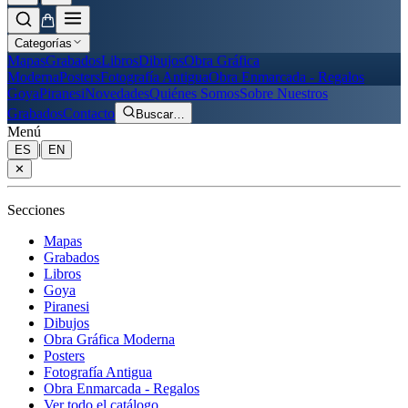
Categorías
Mapas
Grabados
Libros
Dibujos
Obra Gráfica
Moderna
Posters
Fotografía Antigua
Obra Enmarcada - Regalos
Goya
Piranesi
Novedades
Quiénes Somos
Sobre Nuestros
Grabados
Contacto
Buscar
…
Menú
|
ES
EN
✕
Secciones
Mapas
Grabados
Libros
Goya
Piranesi
Dibujos
Obra Gráfica Moderna
Posters
Fotografía Antigua
Obra Enmarcada - Regalos
Ver todo el catálogo