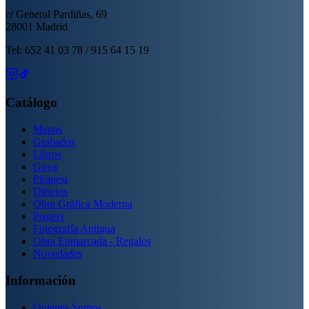
c/ General Pardiñas, 69
28001 Madrid
Tel: 652 41 03 78 / 915 64 15 19
Catálogo
Mapas
Grabados
Libros
Goya
Piranesi
Dibujos
Obra Gráfica Moderna
Posters
Fotografía Antigua
Obra Enmarcada - Regalos
Novedades
Información
Quiénes Somos