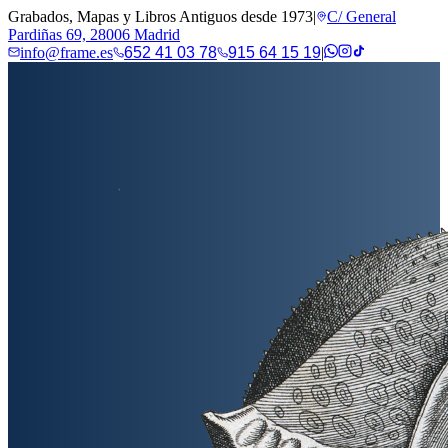
Grabados, Mapas y Libros Antiguos desde 1973
|
C/ General
Pardiñas 69, 28006 Madrid
info@frame.es
652 41 03 78
915 64 15 19
|