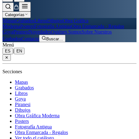
Categorías
Mapas
Grabados
Libros
Dibujos
Obra Gráfica
Moderna
Posters
Fotografía Antigua
Obra Enmarcada - Regalos
Goya
Piranesi
Novedades
Quiénes Somos
Sobre Nuestros
Grabados
Contacto
Buscar
…
Menú
|
ES
EN
✕
Secciones
Mapas
Grabados
Libros
Goya
Piranesi
Dibujos
Obra Gráfica Moderna
Posters
Fotografía Antigua
Obra Enmarcada - Regalos
Ver todo el catálogo