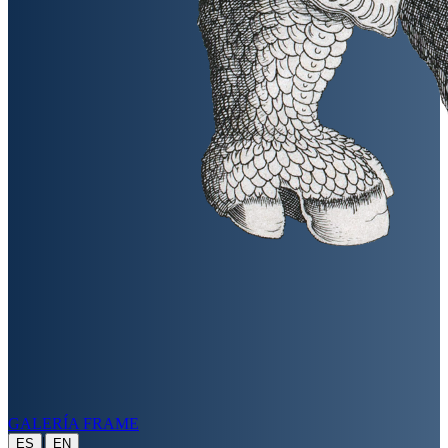
GALERÍA FRAME
|
ES
EN