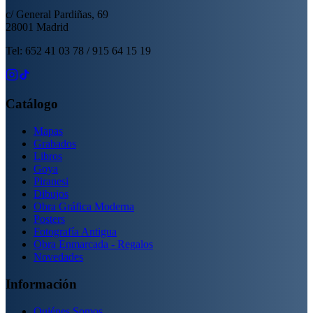
c/ General Pardiñas, 69
28001 Madrid
Tel: 652 41 03 78 / 915 64 15 19
Catálogo
Mapas
Grabados
Libros
Goya
Piranesi
Dibujos
Obra Gráfica Moderna
Posters
Fotografía Antigua
Obra Enmarcada - Regalos
Novedades
Información
Quiénes Somos