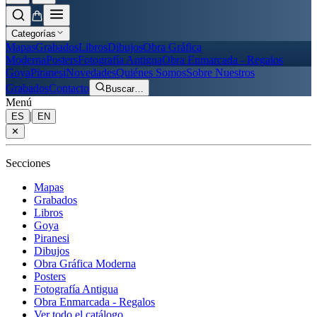
Categorías
Mapas
Grabados
Libros
Dibujos
Obra Gráfica
Moderna
Posters
Fotografía Antigua
Obra Enmarcada - Regalos
Goya
Piranesi
Novedades
Quiénes Somos
Sobre Nuestros
Grabados
Contacto
Buscar
…
Menú
|
ES
EN
✕
Secciones
Mapas
Grabados
Libros
Goya
Piranesi
Dibujos
Obra Gráfica Moderna
Posters
Fotografía Antigua
Obra Enmarcada - Regalos
Ver todo el catálogo