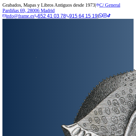
Grabados, Mapas y Libros Antiguos desde 1973
|
C/ General
Pardiñas 69, 28006 Madrid
info@frame.es
652 41 03 78
915 64 15 19
|