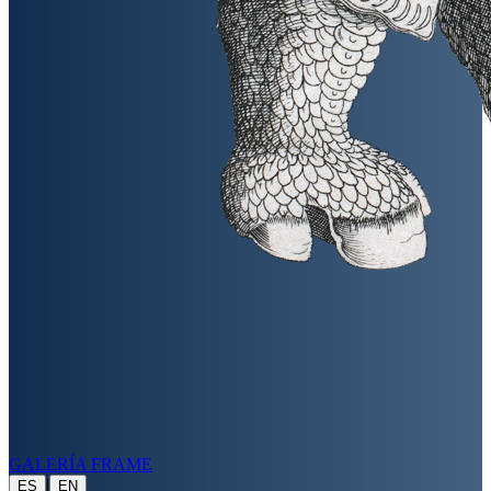
GALERÍA FRAME
|
ES
EN