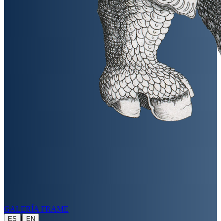
GALERÍA FRAME
|
ES
EN