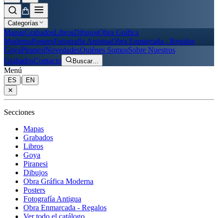
Categorías
Mapas
Grabados
Libros
Dibujos
Obra Gráfica
Moderna
Posters
Fotografía Antigua
Obra Enmarcada - Regalos
Goya
Piranesi
Novedades
Quiénes Somos
Sobre Nuestros
Grabados
Contacto
Buscar
…
Menú
|
ES
EN
✕
Secciones
Mapas
Grabados
Libros
Goya
Piranesi
Dibujos
Obra Gráfica Moderna
Posters
Fotografía Antigua
Obra Enmarcada - Regalos
Ver todo el catálogo