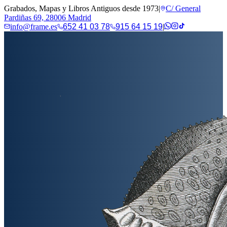
Grabados, Mapas y Libros Antiguos desde 1973
|
C/ General
Pardiñas 69, 28006 Madrid
info@frame.es
652 41 03 78
915 64 15 19
|