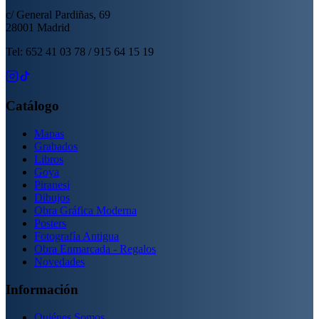
c/ General Pardiñas, 69
28001 Madrid
Tel: 652 41 03 78 / 915 64 15 19
Catálogo
Mapas
Grabados
Libros
Goya
Piranesi
Dibujos
Obra Gráfica Moderna
Posters
Fotografía Antigua
Obra Enmarcada - Regalos
Novedades
Información
Quiénes Somos