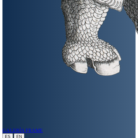
GALERÍA FRAME
|
ES
EN