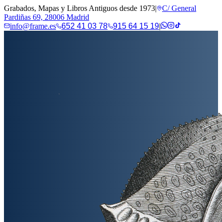
Grabados, Mapas y Libros Antiguos desde 1973
|
C/ General
Pardiñas 69, 28006 Madrid
info@frame.es
652 41 03 78
915 64 15 19
|