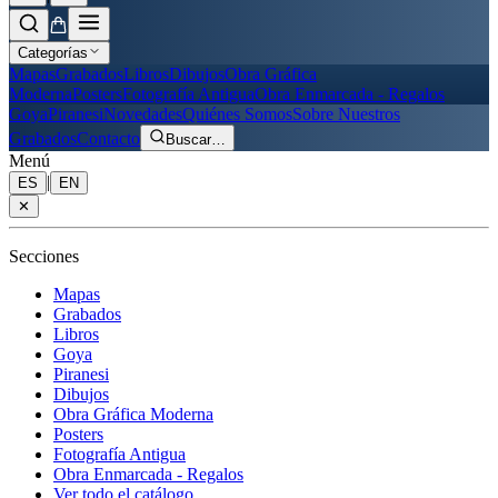
Categorías
Mapas
Grabados
Libros
Dibujos
Obra Gráfica
Moderna
Posters
Fotografía Antigua
Obra Enmarcada - Regalos
Goya
Piranesi
Novedades
Quiénes Somos
Sobre Nuestros
Grabados
Contacto
Buscar
…
Menú
|
ES
EN
✕
Secciones
Mapas
Grabados
Libros
Goya
Piranesi
Dibujos
Obra Gráfica Moderna
Posters
Fotografía Antigua
Obra Enmarcada - Regalos
Ver todo el catálogo