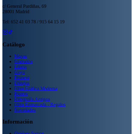
c/ General Pardiñas, 69
28001 Madrid
Tel: 652 41 03 78 / 915 64 15 19
Catálogo
Mapas
Grabados
Libros
Goya
Piranesi
Dibujos
Obra Gráfica Moderna
Posters
Fotografía Antigua
Obra Enmarcada - Regalos
Novedades
Información
Quiénes Somos