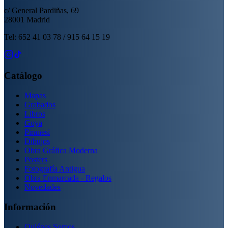
c/ General Pardiñas, 69
28001 Madrid
Tel: 652 41 03 78 / 915 64 15 19
Catálogo
Mapas
Grabados
Libros
Goya
Piranesi
Dibujos
Obra Gráfica Moderna
Posters
Fotografía Antigua
Obra Enmarcada - Regalos
Novedades
Información
Quiénes Somos