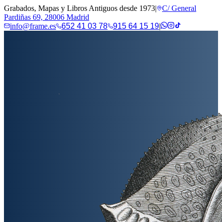
Grabados, Mapas y Libros Antiguos desde 1973
|
C/ General
Pardiñas 69, 28006 Madrid
info@frame.es
652 41 03 78
915 64 15 19
|