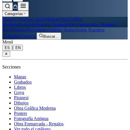
Categorías
Mapas
Grabados
Libros
Dibujos
Obra Gráfica
Moderna
Posters
Fotografía Antigua
Obra Enmarcada - Regalos
Goya
Piranesi
Novedades
Quiénes Somos
Sobre Nuestros
Grabados
Contacto
Buscar
…
Menú
|
ES
EN
✕
Secciones
Mapas
Grabados
Libros
Goya
Piranesi
Dibujos
Obra Gráfica Moderna
Posters
Fotografía Antigua
Obra Enmarcada - Regalos
Ver todo el catálogo