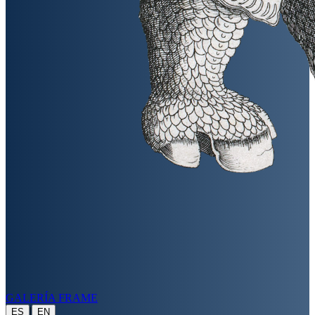
GALERÍA FRAME
|
ES
EN