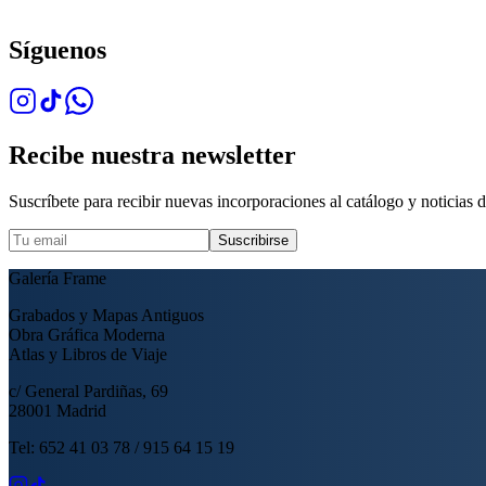
Síguenos
Recibe nuestra newsletter
Suscríbete para recibir nuevas incorporaciones al catálogo y noticias de
Suscribirse
Galería Frame
Grabados y Mapas Antiguos
Obra Gráfica Moderna
Atlas y Libros de Viaje
c/ General Pardiñas, 69
28001 Madrid
Tel: 652 41 03 78 / 915 64 15 19