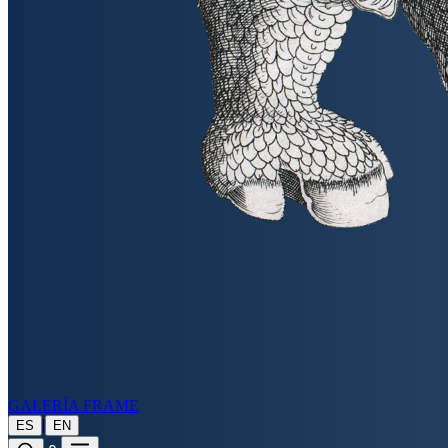
GALERÍA FRAME
|
ES
EN