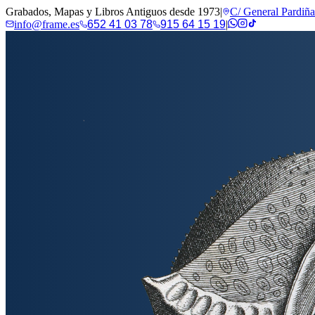
Grabados, Mapas y Libros Antiguos desde 1973
|
C/ General Pardiñ
info@frame.es
652 41 03 78
915 64 15 19
|