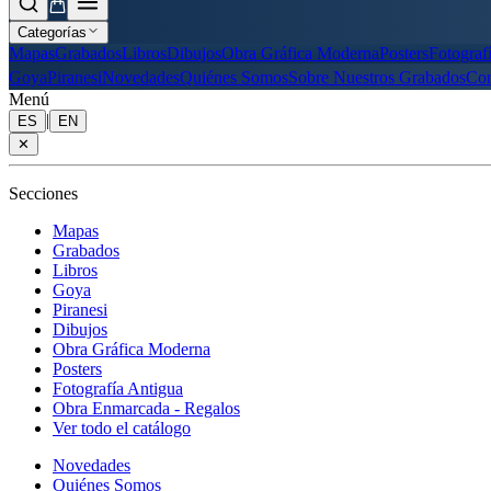
Categorías
Mapas
Grabados
Libros
Dibujos
Obra Gráfica Moderna
Posters
Fotograf
Goya
Piranesi
Novedades
Quiénes Somos
Sobre Nuestros Grabados
Con
Menú
|
ES
EN
✕
Secciones
Mapas
Grabados
Libros
Goya
Piranesi
Dibujos
Obra Gráfica Moderna
Posters
Fotografía Antigua
Obra Enmarcada - Regalos
Ver todo el catálogo
Novedades
Quiénes Somos