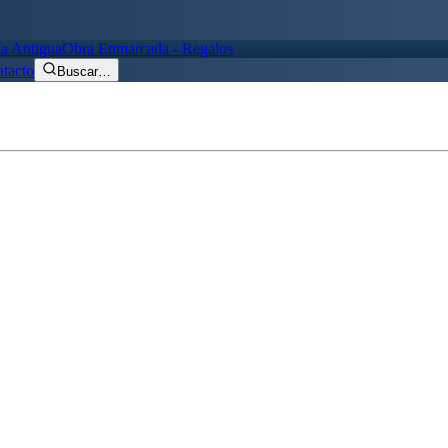
ía Antigua
Obra Enmarcada - Regalos
tacto
Buscar
…