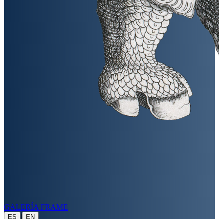
GALERÍA FRAME
|
ES
EN