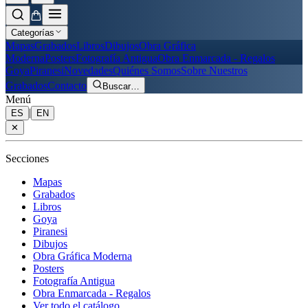
Categorías
Mapas
Grabados
Libros
Dibujos
Obra Gráfica
Moderna
Posters
Fotografía Antigua
Obra Enmarcada - Regalos
Goya
Piranesi
Novedades
Quiénes Somos
Sobre Nuestros
Grabados
Contacto
Buscar
…
Menú
|
ES
EN
✕
Secciones
Mapas
Grabados
Libros
Goya
Piranesi
Dibujos
Obra Gráfica Moderna
Posters
Fotografía Antigua
Obra Enmarcada - Regalos
Ver todo el catálogo