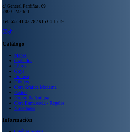
c/ General Pardiñas, 69
28001 Madrid
Tel: 652 41 03 78 / 915 64 15 19
Catálogo
Mapas
Grabados
Libros
Goya
Piranesi
Dibujos
Obra Gráfica Moderna
Posters
Fotografía Antigua
Obra Enmarcada - Regalos
Novedades
Información
Quiénes Somos