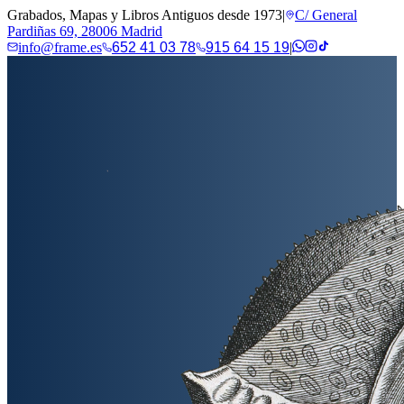
Grabados, Mapas y Libros Antiguos desde 1973
|
C/ General
Pardiñas 69, 28006 Madrid
info@frame.es
652 41 03 78
915 64 15 19
|