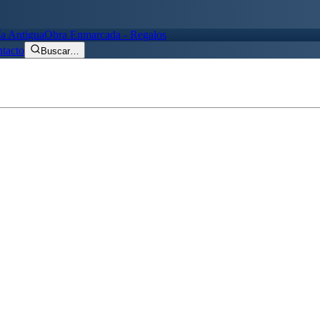
ía Antigua
Obra Enmarcada - Regalos
tacto
Buscar
…