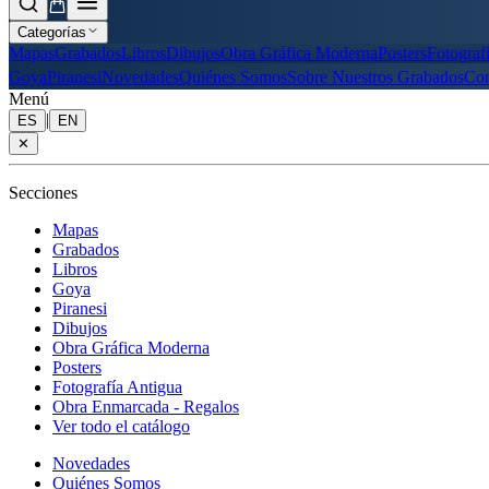
Categorías
Mapas
Grabados
Libros
Dibujos
Obra Gráfica Moderna
Posters
Fotograf
Goya
Piranesi
Novedades
Quiénes Somos
Sobre Nuestros Grabados
Con
Menú
|
ES
EN
✕
Secciones
Mapas
Grabados
Libros
Goya
Piranesi
Dibujos
Obra Gráfica Moderna
Posters
Fotografía Antigua
Obra Enmarcada - Regalos
Ver todo el catálogo
Novedades
Quiénes Somos