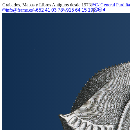
Grabados, Mapas y Libros Antiguos desde 1973
|
C/ General Pardiñ
info@frame.es
652 41 03 78
915 64 15 19
|