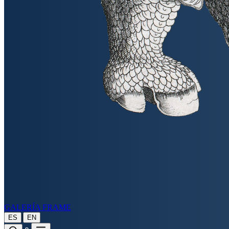
GALERÍA FRAME
|
ES
EN