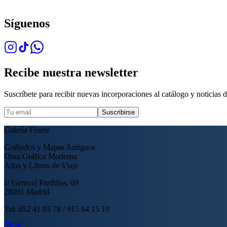
Síguenos
Recibe nuestra newsletter
Suscríbete para recibir nuevas incorporaciones al catálogo y noticias de
Suscribirse
Galería Frame
Grabados y Mapas Antiguos
Obra Gráfica Moderna
Atlas y Libros de Viaje
c/ General Pardiñas, 69
28001 Madrid
Tel: 652 41 03 78 / 915 64 15 19