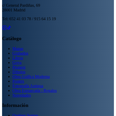
c/ General Pardiñas, 69
28001 Madrid
Tel: 652 41 03 78 / 915 64 15 19
Catálogo
Mapas
Grabados
Libros
Goya
Piranesi
Dibujos
Obra Gráfica Moderna
Posters
Fotografía Antigua
Obra Enmarcada - Regalos
Novedades
Información
Quiénes Somos