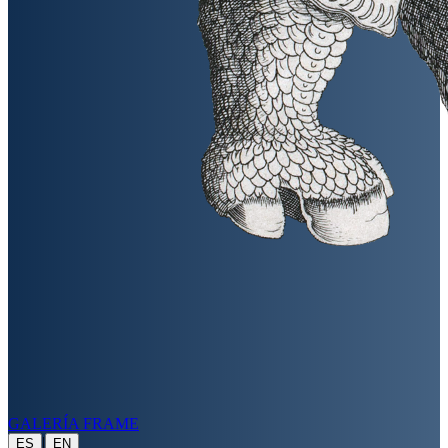
GALERÍA FRAME
|
ES
EN