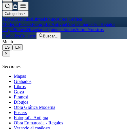
Categorías
Mapas
Grabados
Libros
Dibujos
Obra Gráfica
Moderna
Posters
Fotografía Antigua
Obra Enmarcada - Regalos
Goya
Piranesi
Novedades
Quiénes Somos
Sobre Nuestros
Grabados
Contacto
Buscar
…
Menú
|
ES
EN
✕
Secciones
Mapas
Grabados
Libros
Goya
Piranesi
Dibujos
Obra Gráfica Moderna
Posters
Fotografía Antigua
Obra Enmarcada - Regalos
Ver todo el catálogo