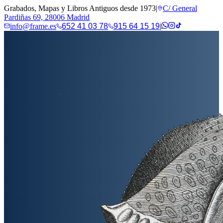
Grabados, Mapas y Libros Antiguos desde 1973
|
C/ General
Pardiñas 69, 28006 Madrid
info@frame.es
652 41 03 78
915 64 15 19
|