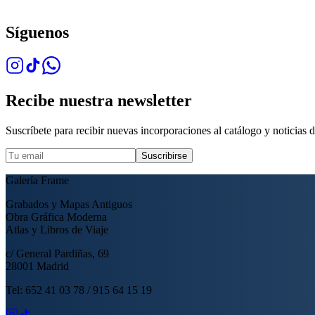
Síguenos
Recibe nuestra newsletter
Suscríbete para recibir nuevas incorporaciones al catálogo y noticias de
Suscribirse
Galería Frame
Grabados y Mapas Antiguos
Obra Gráfica Moderna
Atlas y Libros de Viaje
c/ General Pardiñas, 69
28001 Madrid
Tel: 652 41 03 78 / 915 64 15 19