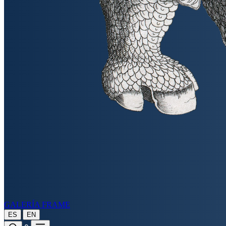
GALERÍA FRAME
|
ES
EN