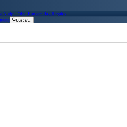
ía Antigua
Obra Enmarcada - Regalos
tacto
Buscar
…