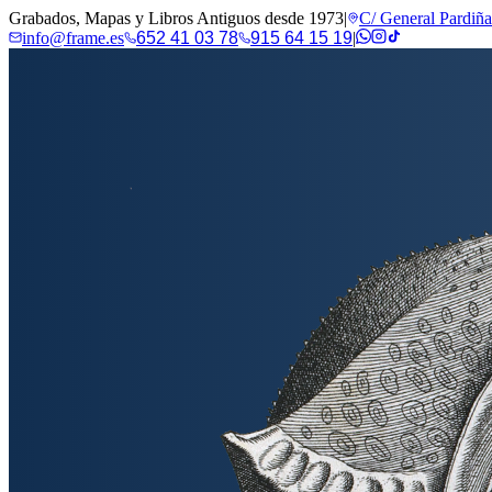
Grabados, Mapas y Libros Antiguos desde 1973
|
C/ General Pardiñ
info@frame.es
652 41 03 78
915 64 15 19
|