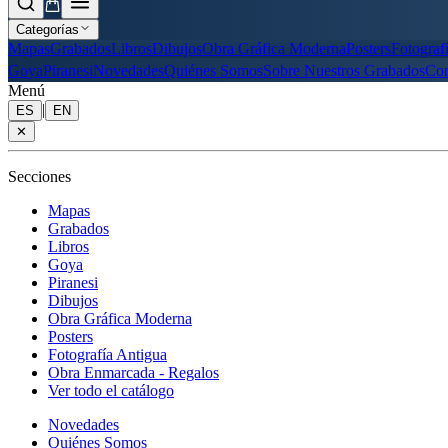
Categorías
Mapas
Grabados
Libros
Dibujos
Obra Gráfica Moderna
Posters
Fotograf
Goya
Piranesi
Novedades
Quiénes Somos
Sobre Nuestros Grabados
Con
Menú
|
ES
EN
✕
Secciones
Mapas
Grabados
Libros
Goya
Piranesi
Dibujos
Obra Gráfica Moderna
Posters
Fotografía Antigua
Obra Enmarcada - Regalos
Ver todo el catálogo
Novedades
Quiénes Somos