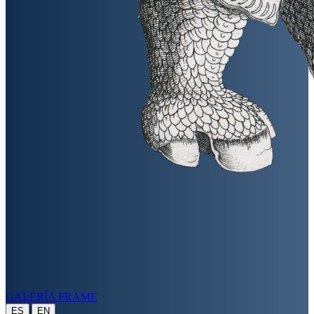
GALERÍA FRAME
|
ES
EN