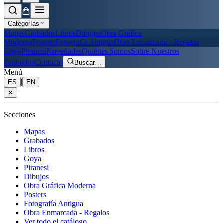
Categorías
Mapas
Grabados
Libros
Dibujos
Obra Gráfica
Moderna
Posters
Fotografía Antigua
Obra Enmarcada - Regalos
Goya
Piranesi
Novedades
Quiénes Somos
Sobre Nuestros
Grabados
Contacto
Buscar
…
Menú
|
ES
EN
✕
Secciones
Mapas
Grabados
Libros
Goya
Piranesi
Dibujos
Obra Gráfica Moderna
Posters
Fotografía Antigua
Obra Enmarcada - Regalos
Ver todo el catálogo