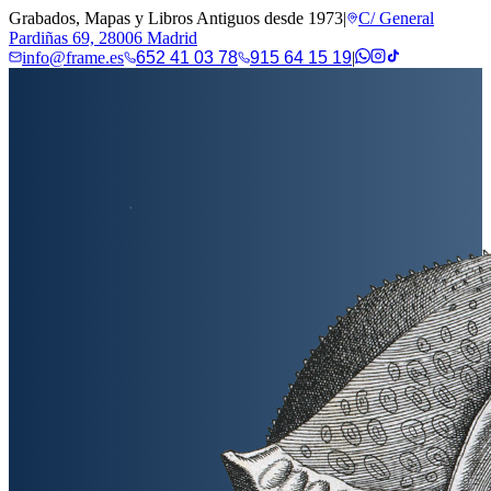
Grabados, Mapas y Libros Antiguos desde 1973
|
C/ General
Pardiñas 69, 28006 Madrid
info@frame.es
652 41 03 78
915 64 15 19
|