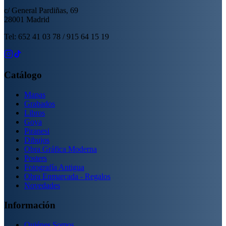
c/ General Pardiñas, 69
28001 Madrid
Tel: 652 41 03 78 / 915 64 15 19
Catálogo
Mapas
Grabados
Libros
Goya
Piranesi
Dibujos
Obra Gráfica Moderna
Posters
Fotografía Antigua
Obra Enmarcada - Regalos
Novedades
Información
Quiénes Somos