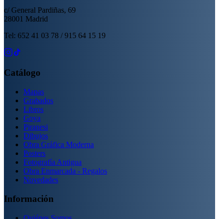
c/ General Pardiñas, 69
28001 Madrid
Tel: 652 41 03 78 / 915 64 15 19
Catálogo
Mapas
Grabados
Libros
Goya
Piranesi
Dibujos
Obra Gráfica Moderna
Posters
Fotografía Antigua
Obra Enmarcada - Regalos
Novedades
Información
Quiénes Somos