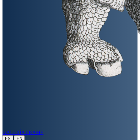
GALERÍA FRAME
|
ES
EN