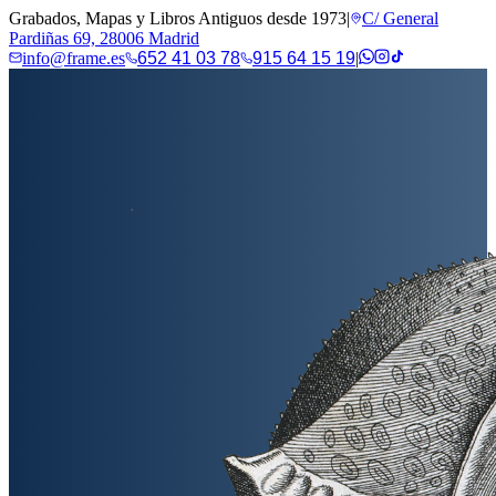
Grabados, Mapas y Libros Antiguos desde 1973
|
C/ General
Pardiñas 69, 28006 Madrid
info@frame.es
652 41 03 78
915 64 15 19
|