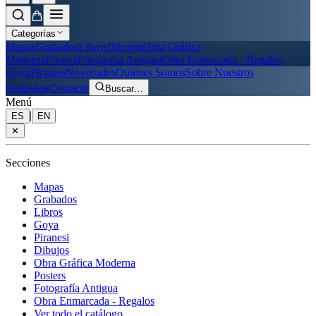
Categorías
Mapas
Grabados
Libros
Dibujos
Obra Gráfica
Moderna
Posters
Fotografía Antigua
Obra Enmarcada - Regalos
Goya
Piranesi
Novedades
Quiénes Somos
Sobre Nuestros
Grabados
Contacto
Buscar
…
Menú
|
ES
EN
✕
Secciones
Mapas
Grabados
Libros
Goya
Piranesi
Dibujos
Obra Gráfica Moderna
Posters
Fotografía Antigua
Obra Enmarcada - Regalos
Ver todo el catálogo