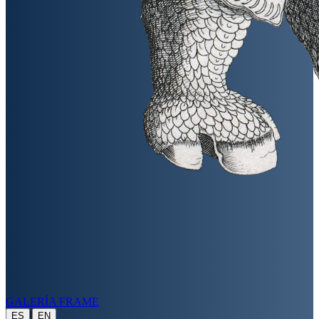
GALERÍA FRAME
|
ES
EN