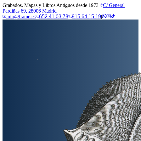
Grabados, Mapas y Libros Antiguos desde 1973
|
C/ General
Pardiñas 69, 28006 Madrid
info@frame.es
652 41 03 78
915 64 15 19
|