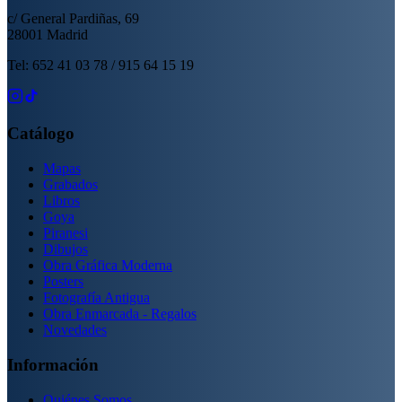
c/ General Pardiñas, 69
28001 Madrid
Tel: 652 41 03 78 / 915 64 15 19
Catálogo
Mapas
Grabados
Libros
Goya
Piranesi
Dibujos
Obra Gráfica Moderna
Posters
Fotografía Antigua
Obra Enmarcada - Regalos
Novedades
Información
Quiénes Somos