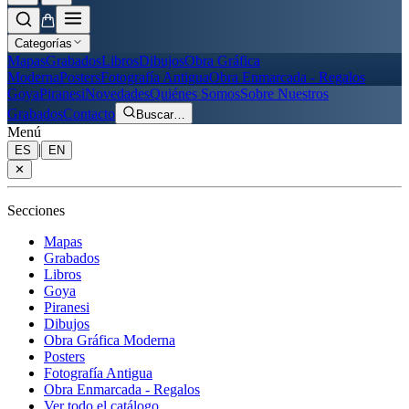
Categorías
Mapas
Grabados
Libros
Dibujos
Obra Gráfica
Moderna
Posters
Fotografía Antigua
Obra Enmarcada - Regalos
Goya
Piranesi
Novedades
Quiénes Somos
Sobre Nuestros
Grabados
Contacto
Buscar
…
Menú
|
ES
EN
✕
Secciones
Mapas
Grabados
Libros
Goya
Piranesi
Dibujos
Obra Gráfica Moderna
Posters
Fotografía Antigua
Obra Enmarcada - Regalos
Ver todo el catálogo