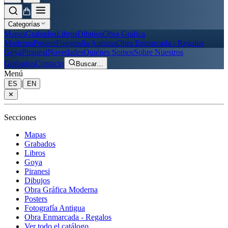
Categorías
Mapas
Grabados
Libros
Dibujos
Obra Gráfica
Moderna
Posters
Fotografía Antigua
Obra Enmarcada - Regalos
Goya
Piranesi
Novedades
Quiénes Somos
Sobre Nuestros
Grabados
Contacto
Buscar
…
Menú
|
ES
EN
✕
Secciones
Mapas
Grabados
Libros
Goya
Piranesi
Dibujos
Obra Gráfica Moderna
Posters
Fotografía Antigua
Obra Enmarcada - Regalos
Ver todo el catálogo