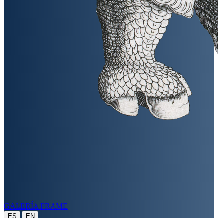
GALERÍA FRAME
|
ES
EN