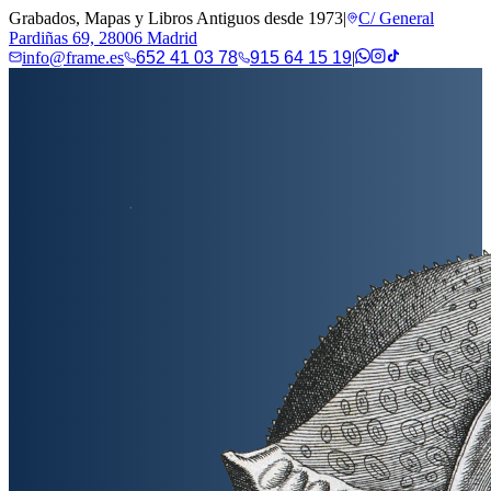
Grabados, Mapas y Libros Antiguos desde 1973
|
C/ General
Pardiñas 69, 28006 Madrid
info@frame.es
652 41 03 78
915 64 15 19
|