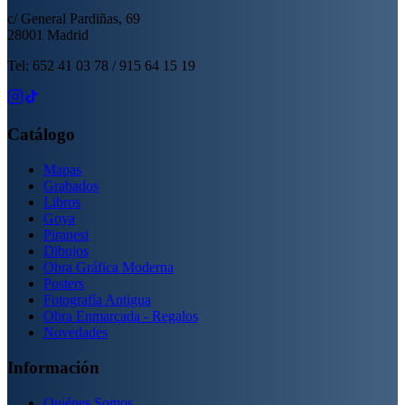
c/ General Pardiñas, 69
28001 Madrid
Tel: 652 41 03 78 / 915 64 15 19
Catálogo
Mapas
Grabados
Libros
Goya
Piranesi
Dibujos
Obra Gráfica Moderna
Posters
Fotografía Antigua
Obra Enmarcada - Regalos
Novedades
Información
Quiénes Somos