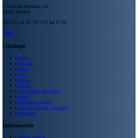
c/ General Pardiñas, 69
28001 Madrid
Tel: 652 41 03 78 / 915 64 15 19
Catálogo
Mapas
Grabados
Libros
Goya
Piranesi
Dibujos
Obra Gráfica Moderna
Posters
Fotografía Antigua
Obra Enmarcada - Regalos
Novedades
Información
Quiénes Somos