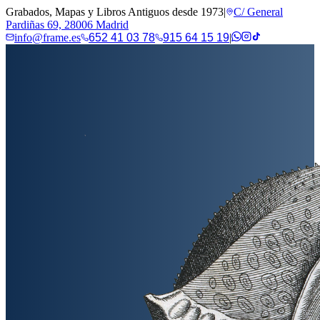
Grabados, Mapas y Libros Antiguos desde 1973
|
C/ General
Pardiñas 69, 28006 Madrid
info@frame.es
652 41 03 78
915 64 15 19
|