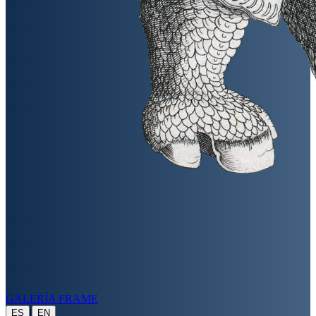
GALERÍA FRAME
|
ES
EN