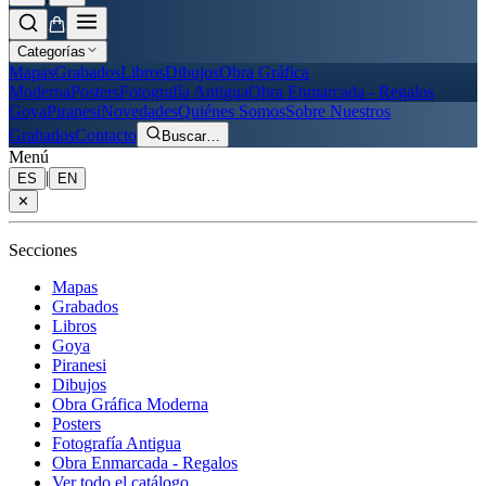
Categorías
Mapas
Grabados
Libros
Dibujos
Obra Gráfica
Moderna
Posters
Fotografía Antigua
Obra Enmarcada - Regalos
Goya
Piranesi
Novedades
Quiénes Somos
Sobre Nuestros
Grabados
Contacto
Buscar
…
Menú
|
ES
EN
✕
Secciones
Mapas
Grabados
Libros
Goya
Piranesi
Dibujos
Obra Gráfica Moderna
Posters
Fotografía Antigua
Obra Enmarcada - Regalos
Ver todo el catálogo