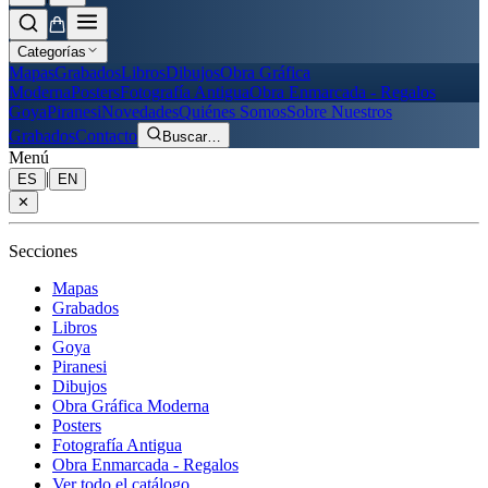
Categorías
Mapas
Grabados
Libros
Dibujos
Obra Gráfica
Moderna
Posters
Fotografía Antigua
Obra Enmarcada - Regalos
Goya
Piranesi
Novedades
Quiénes Somos
Sobre Nuestros
Grabados
Contacto
Buscar
…
Menú
|
ES
EN
✕
Secciones
Mapas
Grabados
Libros
Goya
Piranesi
Dibujos
Obra Gráfica Moderna
Posters
Fotografía Antigua
Obra Enmarcada - Regalos
Ver todo el catálogo