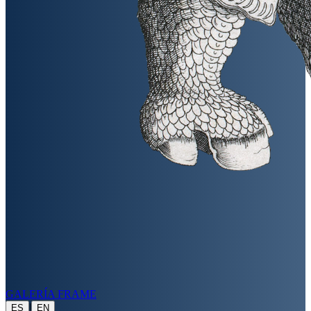
GALERÍA FRAME
|
ES
EN