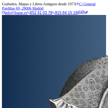
Grabados, Mapas y Libros Antiguos desde 1973
|
C/ General
Pardiñas 69, 28006 Madrid
info@frame.es
652 41 03 78
915 64 15 19
|