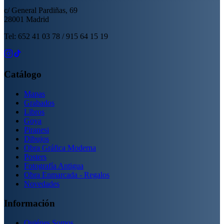
c/ General Pardiñas, 69
28001 Madrid
Tel: 652 41 03 78 / 915 64 15 19
Catálogo
Mapas
Grabados
Libros
Goya
Piranesi
Dibujos
Obra Gráfica Moderna
Posters
Fotografía Antigua
Obra Enmarcada - Regalos
Novedades
Información
Quiénes Somos