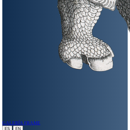
GALERÍA FRAME
|
ES
EN