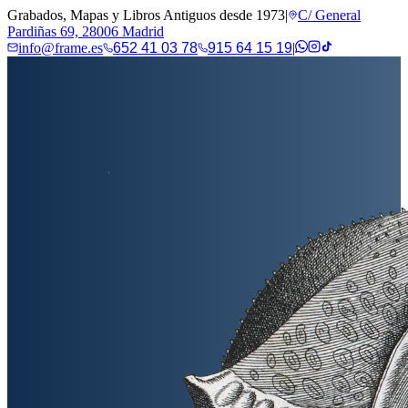
Grabados, Mapas y Libros Antiguos desde 1973
|
C/ General
Pardiñas 69, 28006 Madrid
info@frame.es
652 41 03 78
915 64 15 19
|