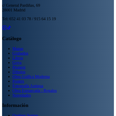
c/ General Pardiñas, 69
28001 Madrid
Tel: 652 41 03 78 / 915 64 15 19
Catálogo
Mapas
Grabados
Libros
Goya
Piranesi
Dibujos
Obra Gráfica Moderna
Posters
Fotografía Antigua
Obra Enmarcada - Regalos
Novedades
Información
Quiénes Somos