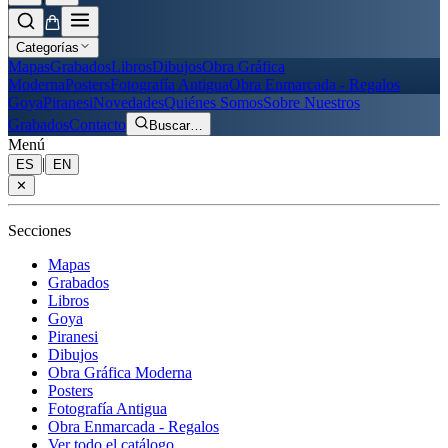
Categorías
Mapas
Grabados
Libros
Dibujos
Obra Gráfica
Moderna
Posters
Fotografía Antigua
Obra Enmarcada - Regalos
Goya
Piranesi
Novedades
Quiénes Somos
Sobre Nuestros
Grabados
Contacto
Buscar
…
Menú
|
ES
EN
✕
Secciones
Mapas
Grabados
Libros
Goya
Piranesi
Dibujos
Obra Gráfica Moderna
Posters
Fotografía Antigua
Obra Enmarcada - Regalos
Ver todo el catálogo