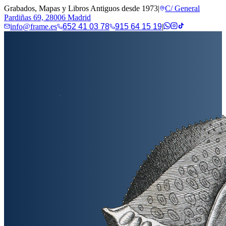
Grabados, Mapas y Libros Antiguos desde 1973
|
C/ General
Pardiñas 69, 28006 Madrid
info@frame.es
652 41 03 78
915 64 15 19
|