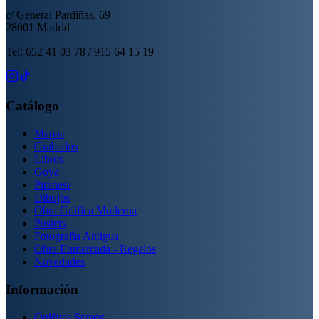
c/ General Pardiñas, 69
28001 Madrid
Tel: 652 41 03 78 / 915 64 15 19
Catálogo
Mapas
Grabados
Libros
Goya
Piranesi
Dibujos
Obra Gráfica Moderna
Posters
Fotografía Antigua
Obra Enmarcada - Regalos
Novedades
Información
Quiénes Somos