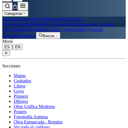
Categorías
Mapas
Grabados
Libros
Dibujos
Obra Gráfica
Moderna
Posters
Fotografía Antigua
Obra Enmarcada - Regalos
Goya
Piranesi
Novedades
Quiénes Somos
Sobre Nuestros
Grabados
Contacto
Buscar
…
Menú
|
ES
EN
✕
Secciones
Mapas
Grabados
Libros
Goya
Piranesi
Dibujos
Obra Gráfica Moderna
Posters
Fotografía Antigua
Obra Enmarcada - Regalos
Ver todo el catálogo