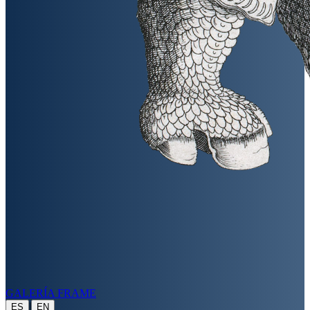
GALERÍA FRAME
|
ES
EN