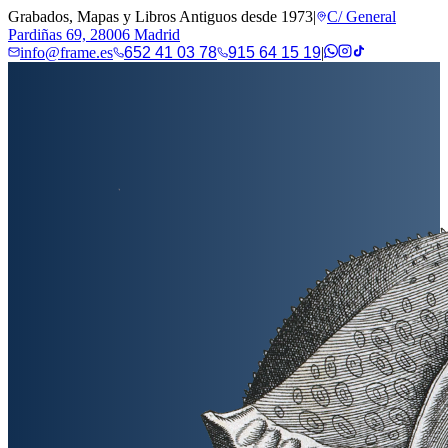
Grabados, Mapas y Libros Antiguos desde 1973
|
C/ General
Pardiñas 69, 28006 Madrid
info@frame.es
652 41 03 78
915 64 15 19
|