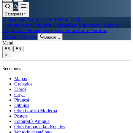
Categorías
Mapas
Grabados
Libros
Dibujos
Obra Gráfica
Moderna
Posters
Fotografía Antigua
Obra Enmarcada - Regalos
Goya
Piranesi
Novedades
Quiénes Somos
Sobre Nuestros
Grabados
Contacto
Buscar
…
Menú
|
ES
EN
✕
Secciones
Mapas
Grabados
Libros
Goya
Piranesi
Dibujos
Obra Gráfica Moderna
Posters
Fotografía Antigua
Obra Enmarcada - Regalos
Ver todo el catálogo