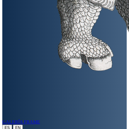
GALERÍA FRAME
|
ES
EN