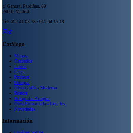
c/ General Pardiñas, 69
28001 Madrid
Tel: 652 41 03 78 / 915 64 15 19
Catálogo
Mapas
Grabados
Libros
Goya
Piranesi
Dibujos
Obra Gráfica Moderna
Posters
Fotografía Antigua
Obra Enmarcada - Regalos
Novedades
Información
Quiénes Somos