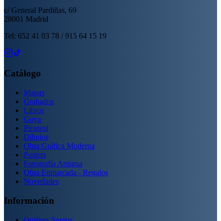
c/ General Pardiñas, 69
28001 Madrid
Tel: 652 41 03 78 / 915 64 15 19
Catálogo
Mapas
Grabados
Libros
Goya
Piranesi
Dibujos
Obra Gráfica Moderna
Posters
Fotografía Antigua
Obra Enmarcada - Regalos
Novedades
Información
Quiénes Somos