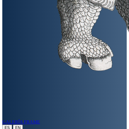
GALERÍA FRAME
|
ES
EN