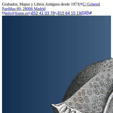
Grabados, Mapas y Libros Antiguos desde 1973
|
C/ General
Pardiñas 69, 28006 Madrid
info@frame.es
652 41 03 78
915 64 15 19
|