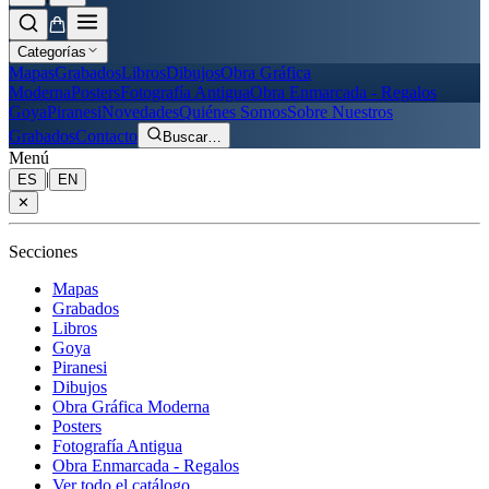
Categorías
Mapas
Grabados
Libros
Dibujos
Obra Gráfica
Moderna
Posters
Fotografía Antigua
Obra Enmarcada - Regalos
Goya
Piranesi
Novedades
Quiénes Somos
Sobre Nuestros
Grabados
Contacto
Buscar
…
Menú
|
ES
EN
✕
Secciones
Mapas
Grabados
Libros
Goya
Piranesi
Dibujos
Obra Gráfica Moderna
Posters
Fotografía Antigua
Obra Enmarcada - Regalos
Ver todo el catálogo