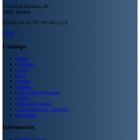
c/ General Pardiñas, 69
28001 Madrid
Tel: 652 41 03 78 / 915 64 15 19
Catálogo
Mapas
Grabados
Libros
Goya
Piranesi
Dibujos
Obra Gráfica Moderna
Posters
Fotografía Antigua
Obra Enmarcada - Regalos
Novedades
Información
Quiénes Somos