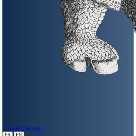
GALERÍA FRAME
|
ES
EN