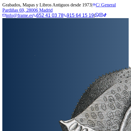
Grabados, Mapas y Libros Antiguos desde 1973
|
C/ General
Pardiñas 69, 28006 Madrid
info@frame.es
652 41 03 78
915 64 15 19
|