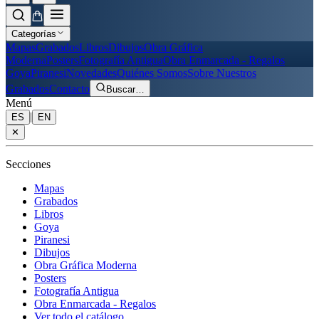
Categorías
Mapas
Grabados
Libros
Dibujos
Obra Gráfica
Moderna
Posters
Fotografía Antigua
Obra Enmarcada - Regalos
Goya
Piranesi
Novedades
Quiénes Somos
Sobre Nuestros
Grabados
Contacto
Buscar
…
Menú
|
ES
EN
✕
Secciones
Mapas
Grabados
Libros
Goya
Piranesi
Dibujos
Obra Gráfica Moderna
Posters
Fotografía Antigua
Obra Enmarcada - Regalos
Ver todo el catálogo